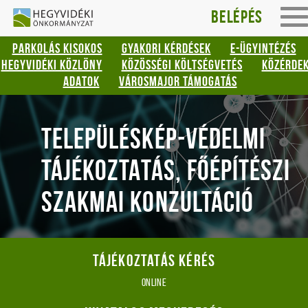
Hegyvidéki
Gyorsbillentyűk
Belépés
To
listája
Önkormányzat
na
PARKOLÁS KISOKOS
GYAKORI KÉRDÉSEK
E-ÜGYINTÉZÉS
Keresés:
HEGYVIDÉKI KÖZLÖNY
KÖZÖSSÉGI KÖLTSÉGVETÉS
KÖZÉRDE
"S"
ADATOK
VÁROSMAJOR TÁMOGATÁS
Bejelentkezés:
"L"
TELEPÜLÉSKÉP-VÉDELMI
TÁJÉKOZTATÁS, FŐÉPÍTÉSZI
SZAKMAI KONZULTÁCIÓ
Tájékoztatás kérés
online