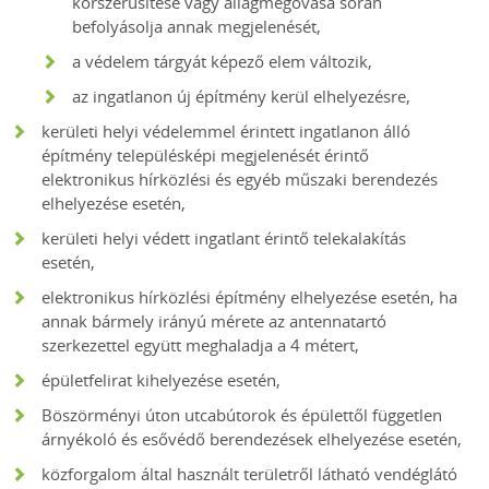
korszerűsítése vagy állagmegóvása során
befolyásolja annak megjelenését,
a védelem tárgyát képező elem változik,
az ingatlanon új építmény kerül elhelyezésre,
kerületi helyi védelemmel érintett ingatlanon álló
építmény településképi megjelenését érintő
elektronikus hírközlési és egyéb műszaki berendezés
elhelyezése esetén,
kerületi helyi védett ingatlant érintő telekalakítás
esetén,
elektronikus hírközlési építmény elhelyezése esetén, ha
annak bármely irányú mérete az antennatartó
szerkezettel együtt meghaladja a 4 métert,
épületfelirat kihelyezése esetén,
Böszörményi úton utcabútorok és épülettől független
árnyékoló és esővédő berendezések elhelyezése esetén,
közforgalom által használt területről látható vendéglátó