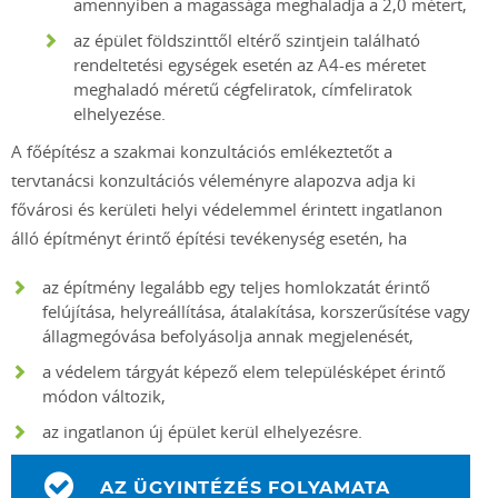
amennyiben a magassága meghaladja a 2,0 métert,
az épület földszinttől eltérő szintjein található
rendeltetési egységek esetén az A4-es méretet
meghaladó méretű cégfeliratok, címfeliratok
elhelyezése.
A főépítész a szakmai konzultációs emlékeztetőt a
tervtanácsi konzultációs véleményre alapozva adja ki
fővárosi és kerületi helyi védelemmel érintett ingatlanon
álló építményt érintő építési tevékenység esetén, ha
az építmény legalább egy teljes homlokzatát érintő
felújítása, helyreállítása, átalakítása, korszerűsítése vagy
állagmegóvása befolyásolja annak megjelenését,
a védelem tárgyát képező elem településképet érintő
módon változik,
az ingatlanon új épület kerül elhelyezésre.
AZ ÜGYINTÉZÉS FOLYAMATA