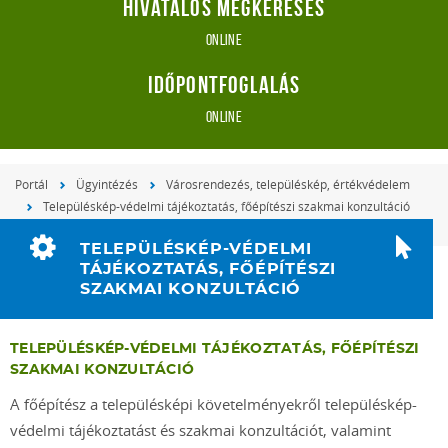
Hivatalos megkeresés
online
Időpontfoglalás
online
Portál
Ügyintézés
Városrendezés, településkép, értékvédelem
Településkép-védelmi tájékoztatás, főépítészi szakmai konzultáció
TELEPÜLÉSKÉP-VÉDELMI
TÁJÉKOZTATÁS, FŐÉPÍTÉSZI
SZAKMAI KONZULTÁCIÓ
TELEPÜLÉSKÉP-VÉDELMI TÁJÉKOZTATÁS, FŐÉPÍTÉSZI
SZAKMAI KONZULTÁCIÓ
A főépítész a településképi követelményekről településkép-
védelmi tájékoztatást és szakmai konzultációt, valamint