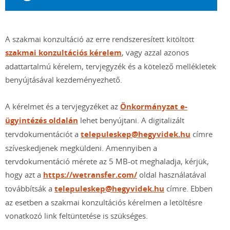
A szakmai konzultáció az erre rendszeresített kitöltött
szakmai konzultációs kérelem
, vagy azzal azonos
adattartalmú kérelem, tervjegyzék és a kötelező mellékletek
benyújtásával kezdeményezhető.
A kérelmet és a tervjegyzéket az
Önkormányzat e-
ügyintézés oldalán
lehet benyújtani. A digitalizált
tervdokumentációt a
telepuleskep@hegyvidek.hu
címre
szíveskedjenek megküldeni. Amennyiben a
tervdokumentáció mérete az 5 MB-ot meghaladja, kérjük,
hogy azt a
https://wetransfer.com/
oldal használatával
továbbítsák a
telepuleskep@hegyvidek.hu
címre. Ebben
az esetben a szakmai konzultációs kérelmen a letöltésre
vonatkozó link feltüntetése is szükséges.