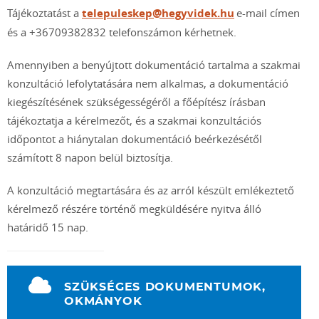
Tájékoztatást a
telepuleskep@hegyvidek.hu
e-mail címen
és a +36709382832 telefonszámon kérhetnek.
Amennyiben a benyújtott dokumentáció tartalma a szakmai
konzultáció lefolytatására nem alkalmas, a dokumentáció
kiegészítésének szükségességéről a főépítész írásban
tájékoztatja a kérelmezőt, és a szakmai konzultációs
időpontot a hiánytalan dokumentáció beérkezésétől
számított 8 napon belül biztosítja.
A konzultáció megtartására és az arról készült emlékeztető
kérelmező részére történő megküldésére nyitva álló
határidő 15 nap.
SZÜKSÉGES DOKUMENTUMOK,
OKMÁNYOK