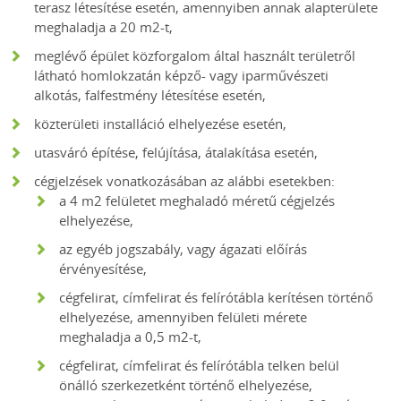
terasz létesítése esetén, amennyiben annak alapterülete
meghaladja a 20 m2-t,
meglévő épület közforgalom által használt területről
látható homlokzatán képző- vagy iparművészeti
alkotás, falfestmény létesítése esetén,
közterületi installáció elhelyezése esetén,
utasváró építése, felújítása, átalakítása esetén,
cégjelzések vonatkozásában az alábbi esetekben:
a 4 m2 felületet meghaladó méretű cégjelzés
elhelyezése,
az egyéb jogszabály, vagy ágazati előírás
érvényesítése,
cégfelirat, címfelirat és felírótábla kerítésen történő
elhelyezése, amennyiben felületi mérete
meghaladja a 0,5 m2-t,
cégfelirat, címfelirat és felírótábla telken belül
önálló szerkezetként történő elhelyezése,