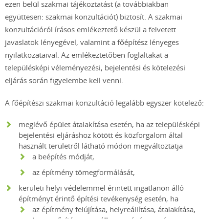
ezen belül szakmai tájékoztatást (a továbbiakban
együttesen: szakmai konzultációt) biztosít. A szakmai
konzultációról írásos emlékeztető készül a felvetett
javaslatok lényegével, valamint a főépítész lényeges
nyilatkozataival. Az emlékeztetőben foglaltakat a
településképi véleményezési, bejelentési és kötelezési
eljárás során figyelembe kell venni.
A főépítészi szakmai konzultáció legalább egyszer kötelező:
meglévő épület átalakítása esetén, ha az településképi
bejelentési eljáráshoz kötött és közforgalom által
használt területről látható módon megváltoztatja
a beépítés módját,
az építmény tömegformálását,
kerületi helyi védelemmel érintett ingatlanon álló
építményt érintő építési tevékenység esetén, ha
az építmény felújítása, helyreállítása, átalakítása,