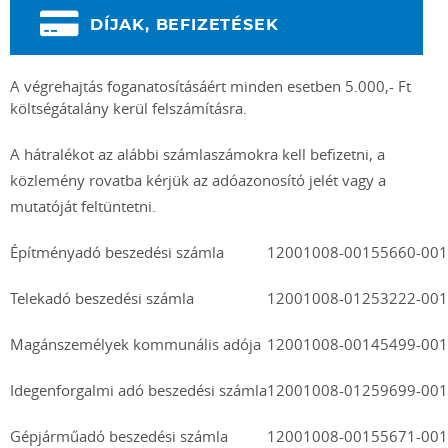
DÍJAK, BEFIZETÉSEK
A végrehajtás foganatosításáért minden esetben 5.000,- Ft
költségátalány kerül felszámításra.
A hátralékot az alábbi számlaszámokra kell befizetni, a
közlemény rovatba kérjük az adóazonosító jelét vagy a
mutatóját feltüntetni.
Építményadó beszedési számla
12001008-00155660-00
Telekadó beszedési számla
12001008-01253222-00
Magánszemélyek kommunális adója
12001008-00145499-00
Idegenforgalmi adó beszedési számla
12001008-01259699-00
Gépjárműadó beszedési számla
12001008-00155671-00