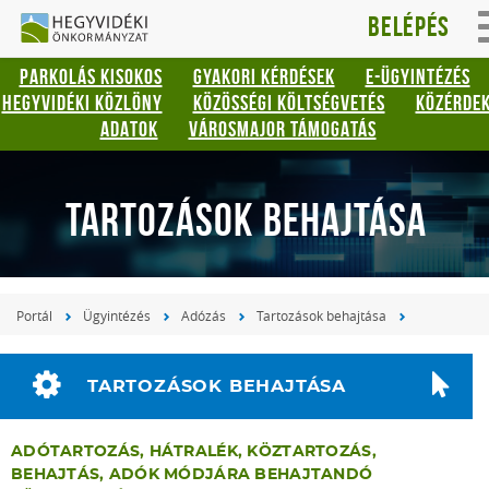
Hegyvidéki
Gyorsbillentyűk
Belépés
listája
Önkormányzat
PARKOLÁS KISOKOS
GYAKORI KÉRDÉSEK
E-ÜGYINTÉZÉS
Keresés:
HEGYVIDÉKI KÖZLÖNY
KÖZÖSSÉGI KÖLTSÉGVETÉS
KÖZÉRDE
"S"
ADATOK
VÁROSMAJOR TÁMOGATÁS
Bejelentkezés:
"L"
TARTOZÁSOK BEHAJTÁSA
Portál
Ügyintézés
Adózás
Tartozások behajtása
TARTOZÁSOK BEHAJTÁSA
ADÓTARTOZÁS, HÁTRALÉK, KÖZTARTOZÁS,
BEHAJTÁS, ADÓK MÓDJÁRA BEHAJTANDÓ