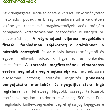
KÖZTARTOZÁSOK
Az Adóigazgatási Iroda feladata a kerületi önkormányzatot
illető adó-, pótlék-, és bírság behajtásán túl a kerületben
lakóhellyel rendelkező magánszemélyek adók módjára
behajtandó köztartozásainak beszedésére is kiterjed pl:
elővezetési díj.
A végrehajtási eljárást megelőzően
fizetési felhívásban tájékoztatjuk adózóinkat a
hátralék összegéről
és az eljárás következményeiről és
egyben felhívjuk adózóink figyelmét az önkéntes
teljesítésre.
A tartozás megfizetésének elmaradása
esetén
megindul a végrehajtási eljárás
, melynek során
elsősorban hatósági átutalási megbízás
(inkasszó)
benyújtására, munkabér- és nyugdíjletiltásra, ingó
foglalásra
van lehetőség. Nagyobb összegű tartozások
esetén az ingatlan tulajdonra jelzálogjog, 500 ezer Ft-ot
meghaladó kintlévőség esetén végrehajtási jog bejegyzésre