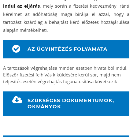
indul az eljárás
, mely során a fizetési kedvezmény iránti
kérelmet az adóhatóság maga bírálja el azzal, hogy a
tartozást kizárólag a behajtást kérő előzetes hozzájárulása
alapján mérsékelheti.
AZ ÜGYINTÉZÉS FOLYAMATA
A tartozások végrehajtása minden esetben hivatalból indul.
Először fizetési felhívás kiküldésére kerül sor, majd nem
teljesítés esetén végrehajtás foganatosítása következik.
SZÜKSÉGES DOKUMENTUMOK,
OKMÁNYOK
—