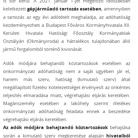
is sor kerül. A 2021. január 1-jét megelőző időszakban
keletkezett
gépjárműadó tartozás esetében
, amennyiben
a tartozás az egy évi adótételt meghaladja, az adóhatóság
kezdeményezheti a Budapest Főváros Kormányhivatala XII.
Kerületi Hivatala Hatósági Főosztály Kormányablak
Osztályán (Okmányiroda) a hátralékos tulajdonában álló
jármű forgalomból történő kivonását.
Adók módjára behajtandó köztartozások esetében az
önkormányzati adóhatóság nem a saját ügyében jár el,
hanem más szerv, hatóság (kimutató szerv) által
megállapított fizetési kötelezettséget érvényesít az önkéntes
teljesítés elmaradása miatt, végrehajtási eljárás keretében.
Magánszemély esetében a lakóhely szerint illetékes
önkormányzati adóhatóság feladata ennek a beszedése
végrehajtási eljárás keretében.
Az adók módjára behajtandó köztartozások
behajtása
során a kimutató szerv megkeresése alapján
hivatalból