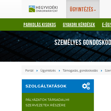
Hegyvidéki
Gyorsbillentyűk
Ügyintézés
listája
Önkormányzat
Keresés:
PARKOLÁS KISOKOS
GYAKORI KÉRDÉSEK
E-ÜG
"S"
Bejelentkezés:
"L"
SZEMÉLYES GONDOSKOD
Portál
Ügyintézés
Támogatás, gondoskodás
Sze
SZOLGÁLTATÁSOK
PÁLYÁZATOK TÁRSADALMI
SZERVEZETEK RÉSZÉRE