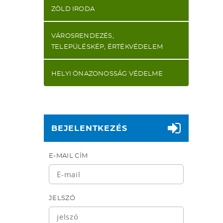
ZÖLD IRODA
VÁROSRENDEZÉS,
TELEPÜLÉSKÉP, ÉRTÉKVÉDELEM
HELYI ÖNAZONOSSÁG VÉDELME
BEJELENTKEZÉS
E-MAIL CÍM
JELSZÓ