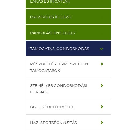
LAKÁS ÉS INGATLAN
OKTATÁS ÉS IFJÚSÁG
PARKOLÁSI ENGEDÉLY
TÁMOGATÁS, GONDOSKODÁS
PÉNZBELI ÉS TERMÉSZETBENI
TÁMOGATÁSOK
SZEMÉLYES GONDOSKODÁSI
FORMÁK
BÖLCSŐDEI FELVÉTEL
HÁZI SEGÍTSÉGNYÚJTÁS