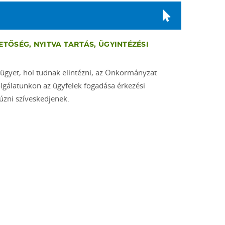
ETŐSÉG, NYITVA TARTÁS, ÜGYINTÉZÉSI
 ügyet, hol tudnak elintézni, az Önkormányzat
olgálatunkon az ügyfelek fogadása érkezési
úzni szíveskedjenek.