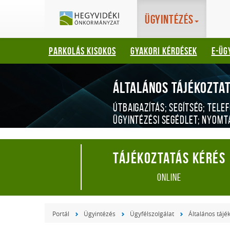
Hegyvidéki
Gyorsbillentyűk
Ügyintézés
listája
Önkormányzat
Keresés:
PARKOLÁS KISOKOS
GYAKORI KÉRDÉSEK
E-ÜG
"S"
Bejelentkezés:
"L"
ÁLTALÁNOS TÁJÉKOZTA
ÚTBAIGAZÍTÁS; SEGÍTSÉG; TELE
ÜGYINTÉZÉSI SEGÉDLET; NYOMT
Tájékoztatás kérés
online
Portál
Ügyintézés
Ügyfélszolgálat
Általános tájé