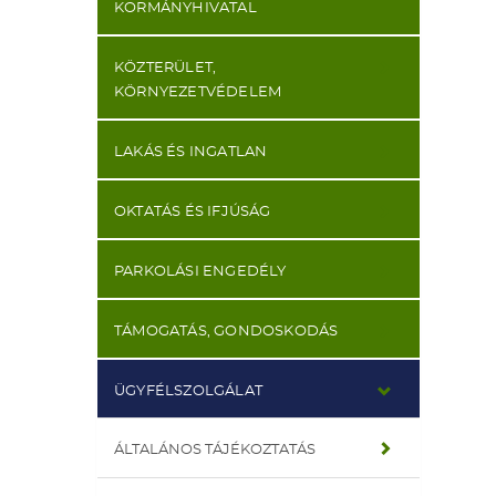
KORMÁNYHIVATAL
KÖZTERÜLET,
KÖRNYEZETVÉDELEM
LAKÁS ÉS INGATLAN
OKTATÁS ÉS IFJÚSÁG
PARKOLÁSI ENGEDÉLY
TÁMOGATÁS, GONDOSKODÁS
ÜGYFÉLSZOLGÁLAT
ÁLTALÁNOS TÁJÉKOZTATÁS