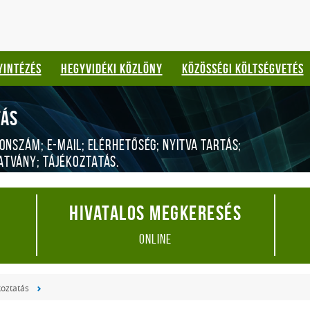
YINTÉZÉS
HEGYVIDÉKI KÖZLÖNY
KÖZÖSSÉGI KÖLTSÉGVETÉS
TÁS
FONSZÁM; E-MAIL; ELÉRHETŐSÉG; NYITVA TARTÁS;
ATVÁNY; TÁJÉKOZTATÁS.
Hivatalos megkeresés
online
koztatás