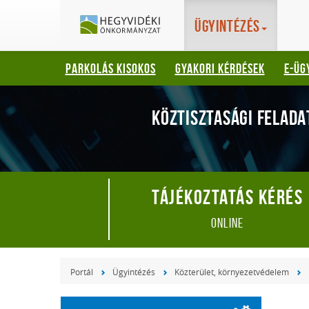
Hegyvidéki
Gyorsbillentyűk
Ügyintézés
listája
Önkormányzat
Keresés:
PARKOLÁS KISOKOS
GYAKORI KÉRDÉSEK
E-ÜG
"S"
Bejelentkezés:
"L"
KÖZTISZTASÁGI FELADA
Tájékoztatás kérés
online
Portál
Ügyintézés
Közterület, környezetvédelem