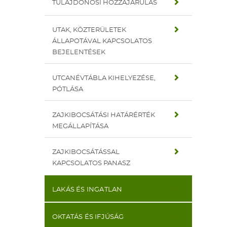
TULAJDONOSI HOZZÁJÁRULÁS
UTAK, KÖZTERÜLETEK
ÁLLAPOTÁVAL KAPCSOLATOS
BEJELENTÉSEK
UTCANÉVTÁBLA KIHELYEZÉSE,
PÓTLÁSA
ZAJKIBOCSÁTÁSI HATÁRÉRTÉK
MEGÁLLAPÍTÁSA
ZAJKIBOCSÁTÁSSAL
KAPCSOLATOS PANASZ
LAKÁS ÉS INGATLAN
OKTATÁS ÉS IFJÚSÁG