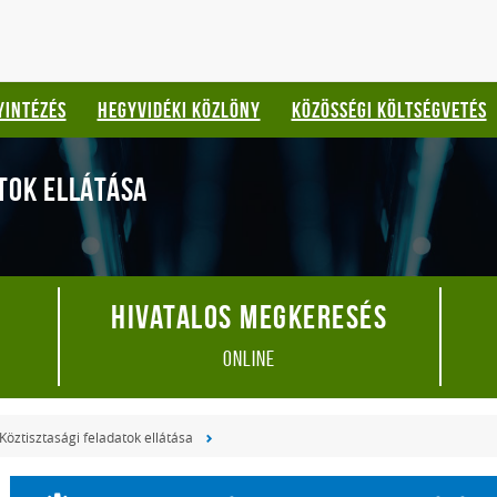
YINTÉZÉS
HEGYVIDÉKI KÖZLÖNY
KÖZÖSSÉGI KÖLTSÉGVETÉS
TOK ELLÁTÁSA
Hivatalos megkeresés
online
Köztisztasági feladatok ellátása