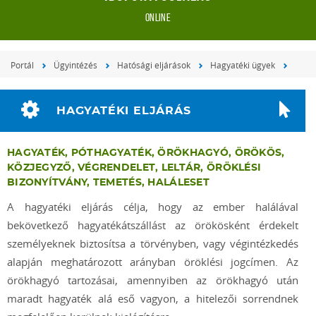
online
Portál
Ügyintézés
Hatósági eljárások
Hagyatéki ügyek
HAGYATÉKI ELJÁRÁS
HAGYATÉK, PÓTHAGYATÉK, ÖRÖKHAGYÓ, ÖRÖKÖS,
KÖZJEGYZŐ, VÉGRENDELET, LELTÁR, ÖRÖKLÉSI
BIZONYÍTVÁNY, TEMETÉS, HALÁLESET
A hagyatéki eljárás célja, hogy az ember halálával
bekövetkező hagyatékátszállást az örökösként érdekelt
személyeknek biztosítsa a törvényben, vagy végintézkedés
alapján meghatározott arányban öröklési jogcímen. Az
örökhagyó tartozásai, amennyiben az örökhagyó után
maradt hagyaték alá eső vagyon, a hitelezői sorrendnek