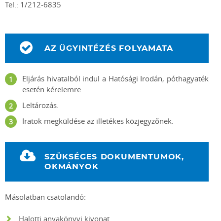
Tel.: 1/212-6835
AZ ÜGYINTÉZÉS FOLYAMATA
Eljárás hivatalból indul a Hatósági Irodán, póthagyaték
esetén kérelemre.
Leltározás.
Iratok megküldése az illetékes közjegyzőnek.
SZÜKSÉGES DOKUMENTUMOK,
OKMÁNYOK
Másolatban csatolandó:
Halotti anyakönyvi kivonat