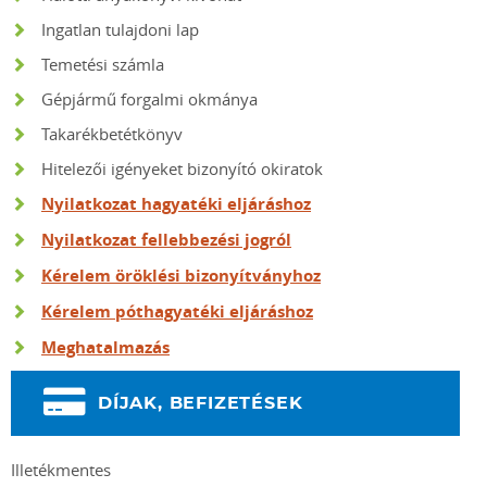
Ingatlan tulajdoni lap
Temetési számla
Gépjármű forgalmi okmánya
Takarékbetétkönyv
Hitelezői igényeket bizonyító okiratok
Nyilatkozat hagyatéki eljáráshoz
Nyilatkozat fellebbezési jogról
Kérelem öröklési bizonyítványhoz
Kérelem póthagyatéki eljáráshoz
Meghatalmazás
DÍJAK, BEFIZETÉSEK
Illetékmentes