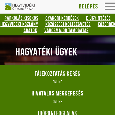
Hegyvidéki
Gyorsbillentyűk
Belépés
To
listája
Önkormányzat
na
PARKOLÁS KISOKOS
GYAKORI KÉRDÉSEK
E-ÜGYINTÉZÉS
Keresés:
HEGYVIDÉKI KÖZLÖNY
KÖZÖSSÉGI KÖLTSÉGVETÉS
KÖZÉRDE
"S"
ADATOK
VÁROSMAJOR TÁMOGATÁS
Bejelentkezés:
"L"
HAGYATÉKI ÜGYEK
Tájékoztatás kérés
online
Hivatalos megkeresés
online
Időpontfoglalás