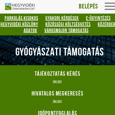
Hegyvidéki
Gyorsbillentyűk
Belépés
To
listája
Önkormányzat
na
PARKOLÁS KISOKOS
GYAKORI KÉRDÉSEK
E-ÜGYINTÉZÉS
Keresés:
HEGYVIDÉKI KÖZLÖNY
KÖZÖSSÉGI KÖLTSÉGVETÉS
KÖZÉRDE
"S"
ADATOK
VÁROSMAJOR TÁMOGATÁS
Bejelentkezés:
"L"
GYÓGYÁSZATI TÁMOGATÁS
Tájékoztatás kérés
online
Hivatalos megkeresés
online
Időpontfoglalás