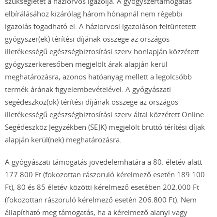
szükségletet a háziorvos igazolja. A gyógyszertámogatás
elbírálásához kizárólag három hónapnál nem régebbi
igazolás fogadható el. A háziorvosi igazoláson feltüntetett
gyógyszer(ek) térítési díjának összege az országos
illetékességű egészségbiztosítási szerv honlapján közzétett
gyógyszerkeresőben megjelölt árak alapján kerül
meghatározásra, azonos hatóanyag mellett a legolcsóbb
termék árának figyelembevételével. A gyógyászati
segédeszköz(ök) térítési díjának összege az országos
illetékességű egészségbiztosítási szerv által közzétett Online
Segédeszköz Jegyzékben (SEJK) megjelölt bruttó térítési díjak
alapján kerül(nek) meghatározásra.
A gyógyászati támogatás jövedelemhatára a 80. életév alatt
177.800 Ft (fokozottan rászoruló kérelmező esetén 189.100
Ft), 80 és 85 életév közötti kérelmező esetében 202.000 Ft
(fokozottan rászoruló kérelmező esetén 206.800 Ft). Nem
állapítható meg támogatás, ha a kérelmező alanyi vagy