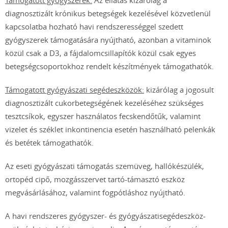
Támogatott gyógyszerek:
Az ellátás kizárólag a
diagnosztizált krónikus betegségek kezelésével közvetlenül
kapcsolatba hozható havi rendszerességgel szedett
gyógyszerek támogatására nyújtható, azonban a vitaminok
közül csak a D3, a fájdalomcsillapítók közül csak egyes
betegségcsoportokhoz rendelt készítmények támogathatók.
Támogatott gyógyászati segédeszközök:
kizárólag a jogosult
diagnosztizált cukorbetegségének kezeléséhez szükséges
tesztcsíkok, egyszer használatos fecskendőtűk, valamint
vizelet és széklet inkontinencia esetén használható pelenkák
és betétek támogathatók.
Az eseti gyógyászati támogatás szemüveg, hallókészülék,
ortopéd cipő, mozgásszervet tartó-támasztó eszköz
megvásárlásához, valamint fogpótláshoz nyújtható.
A havi rendszeres gyógyszer- és gyógyászatisegédeszköz-