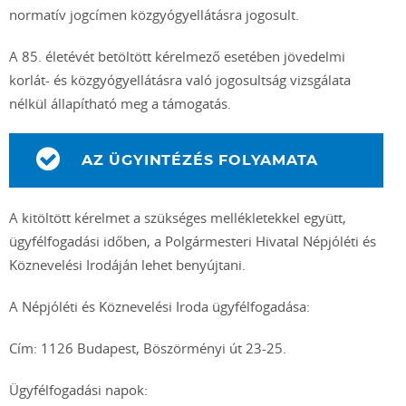
normatív jogcímen közgyógyellátásra jogosult.
A 85. életévét betöltött kérelmező esetében jövedelmi
korlát- és közgyógyellátásra való jogosultság vizsgálata
nélkül állapítható meg a támogatás.
AZ ÜGYINTÉZÉS FOLYAMATA
A kitöltött kérelmet a szükséges mellékletekkel együtt,
ügyfélfogadási időben, a Polgármesteri Hivatal Népjóléti és
Köznevelési Irodáján lehet benyújtani.
A Népjóléti és Köznevelési Iroda ügyfélfogadása:
Cím: 1126 Budapest, Böszörményi út 23-25.
Ügyfélfogadási napok: