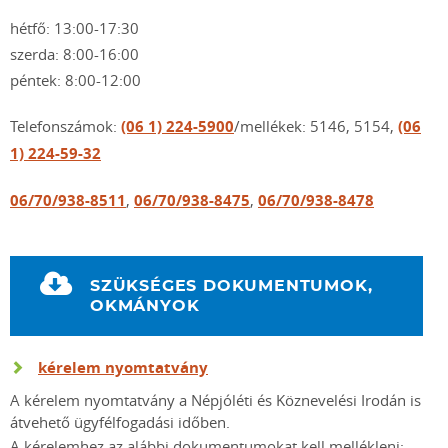
hétfő: 13:00-17:30
szerda: 8:00-16:00
péntek: 8:00-12:00
Telefonszámok:
(06 1) 224-5900
/mellékek: 5146, 5154,
(06
1) 224-59-32
06/70/938-8511
,
06/70/938-8475
,
06/70/938-8478
SZÜKSÉGES DOKUMENTUMOK,
OKMÁNYOK
kérelem nyomtatvány
A kérelem nyomtatvány a Népjóléti és Köznevelési Irodán is
átvehető ügyfélfogadási időben.
A kérelemhez az alábbi dokumentumokat kell mellékleni: