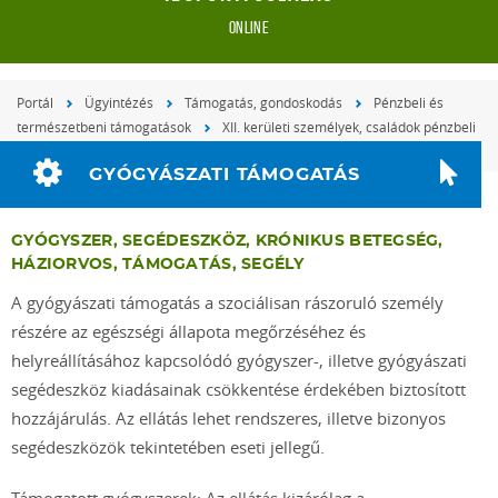
online
Portál
Ügyintézés
Támogatás, gondoskodás
Pénzbeli és
természetbeni támogatások
XII. kerületi személyek, családok pénzbeli
és természetbeni támogatásai
Gyógyászati támogatás
GYÓGYÁSZATI TÁMOGATÁS
GYÓGYSZER, SEGÉDESZKÖZ, KRÓNIKUS BETEGSÉG,
HÁZIORVOS, TÁMOGATÁS, SEGÉLY
A gyógyászati támogatás a szociálisan rászoruló személy
részére az egészségi állapota megőrzéséhez és
helyreállításához kapcsolódó gyógyszer-, illetve gyógyászati
segédeszköz kiadásainak csökkentése érdekében biztosított
hozzájárulás. Az ellátás lehet rendszeres, illetve bizonyos
segédeszközök tekintetében eseti jellegű.