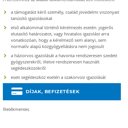
a támogatást kérő személy, család jövedelmi viszonyait
tanúsító igazolásokat
első alkalommal történő kérelmezés esetén: jogerős
elutasító határozatot, vagy hivatalos igazolást arra
vonatkozóan, hogy a kérelmező sem alanyi, sem
normatív alapú közgyógyellátásra nem jogosult
a háziorvos igazolását a havonta rendszeresen szedett
gyógyszerekről, illetve rendszeresen használt
segédeszközökről
eseti segédeszköz esetén a szakorvosi igazolását
DÍJAK, BEFIZETÉSEK
Illetékmentes.