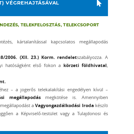
ZT) VÉGREHAJTÁSÁVAL
ENDEZÉS, TELEKFELOSZTÁS, TELEKCSOPORT
ntézés, kártalanítással kapcsolatos megállapodás
38/2006. (XII. 23.) Korm. rendelet
szabályozza. A
gyi hatóságként első fokon a
körzeti földhivatal
,
nt.
séhez – a jogerős telekalakítási engedélyen kívül –
tási megállapodás
megkötése is. Amennyiben
a megállapodást a
Vagyongazdálkodási Iroda
készíti
üggően a Képviselő-testület vagy a Tulajdonosi és