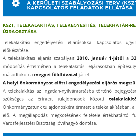
A KERÜLETI SZABÁLYOZÁSI TERV (KS
KAPCSOLATOS FELADATOK ELLÁTÁSA
KSZT, TELEKALAKÍTÁS, TELEKEGYESÍTÉS, TELEKHATÁR-R
ÚJRAOSZTÁSA
Telekalakítási engedélyezési eljárásokkal kapcsolatos ügyi
előkészítése.
A telekalakítási eljárás szabályait
2010. január 1-jétől
a
3
módosítás értelmében a telekalakítási eljárásokban építésü
másodfokon a
megyei földhivatal
jár el.
A helyi önkormányzat előtti engedélyezési eljárás megszű
A telekalakítás az ingatlan-nyilvántartásba történő bejegyzé
szükséges az érintett tulajdonosok közötti
telekalakí
Önkormányzatunk tulajdonosként érintett a telekalakításban, 
elő. A megállapodás megkötésének feltétele értékhatártól f
Városfejlesztési Bizottság jóváhagyó döntése.