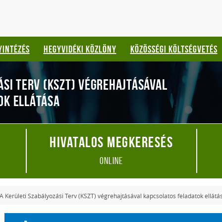
YINTÉZÉS
HEGYVIDÉKI KÖZLÖNY
KÖZÖSSÉGI KÖLTSÉGVETÉS
ÁSI TERV (KSZT) VÉGREHAJTÁSÁVAL
OK ELLÁTÁSA
Hivatalos megkeresés
online
A Kerületi Szabályozási Terv (KSZT) végrehajtásával kapcsolatos feladatok ellátá