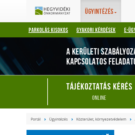
Hegyvidéki
Gyorsbillentyűk
Ügyintézés
listája
Önkormányzat
Keresés:
PARKOLÁS KISOKOS
GYAKORI KÉRDÉSEK
E-ÜG
"S"
Bejelentkezés:
"L"
A KERÜLETI SZABÁLYOZ
KAPCSOLATOS FELADAT
Tájékoztatás kérés
online
Portál
Ügyintézés
Közterület, környezetvédelem