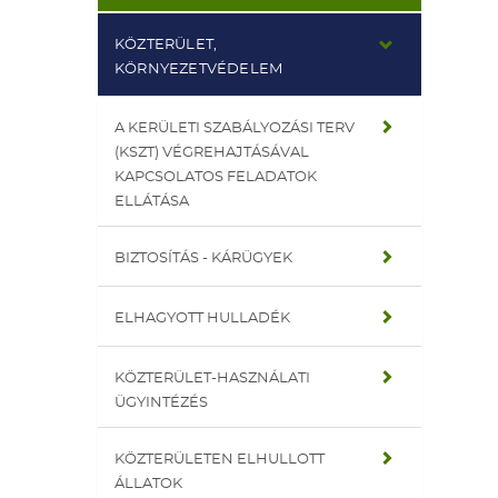
KÖZTERÜLET,
KÖRNYEZETVÉDELEM
A KERÜLETI SZABÁLYOZÁSI TERV
(KSZT) VÉGREHAJTÁSÁVAL
KAPCSOLATOS FELADATOK
ELLÁTÁSA
BIZTOSÍTÁS - KÁRÜGYEK
ELHAGYOTT HULLADÉK
KÖZTERÜLET-HASZNÁLATI
ÜGYINTÉZÉS
KÖZTERÜLETEN ELHULLOTT
ÁLLATOK