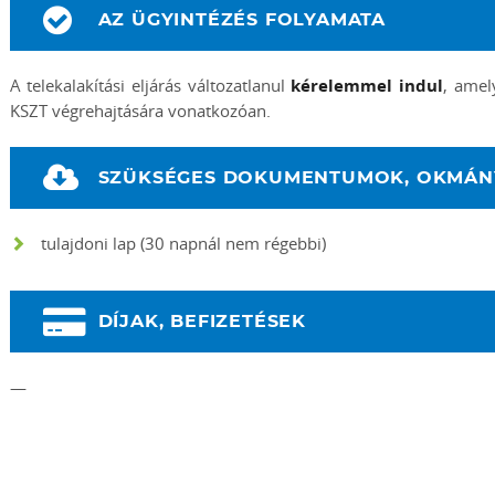
AZ ÜGYINTÉZÉS FOLYAMATA
A telekalakítási eljárás változatlanul
kérelemmel indul
, amel
KSZT végrehajtására vonatkozóan.
SZÜKSÉGES DOKUMENTUMOK, OKMÁ
tulajdoni lap (30 napnál nem régebbi)
DÍJAK, BEFIZETÉSEK
—