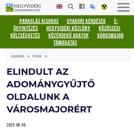
Gyorsbillentyűk
HEGYVIDÉKI
Men
listája
ÖNKORMÁNYZAT
be-
PARKOLÁS KISOKOS
GYAKORI KÉRDÉSEK
E-
vagy
Keresés:
ÜGYINTÉZÉS
HEGYVIDÉKI KÖZLÖNY
KÖZÖSSÉGI
kika
"S"
KÖLTSÉGVETÉS
KÖZÉRDEKŰ ADATOK
VÁROSMAJOR
Bejelentkezés:
TÁMOGATÁS
"L"
Aktuális
Hírek
ELINDULT AZ
ADOMÁNYGYŰJTŐ
OLDALUNK A
VÁROSMAJORÉRT
2025. 06. 05.