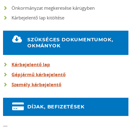
Önkormányzat megkeresése kárügyben
Kárbejelentő lap kitöltése
SZÜKSÉGES DOKUMENTUMOK,
OKMÁNYOK
Kárbejelentő lap
Gépjármű kárbejelentő
Személy kárbejelentő
DÍJAK, BEFIZETÉSEK
—