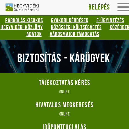
Hegyvidéki
Gyorsbillentyűk
Belépés
To
listája
Önkormányzat
na
PARKOLÁS KISOKOS
GYAKORI KÉRDÉSEK
E-ÜGYINTÉZÉS
Keresés:
HEGYVIDÉKI KÖZLÖNY
KÖZÖSSÉGI KÖLTSÉGVETÉS
KÖZÉRDE
"S"
ADATOK
VÁROSMAJOR TÁMOGATÁS
Bejelentkezés:
"L"
BIZTOSÍTÁS - KÁRÜGYEK
Tájékoztatás kérés
online
Hivatalos megkeresés
online
Időpontfoglalás