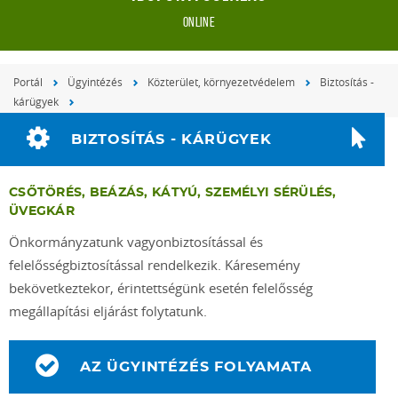
online
Portál
Ügyintézés
Közterület, környezetvédelem
Biztosítás -
kárügyek
BIZTOSÍTÁS - KÁRÜGYEK
CSŐTÖRÉS, BEÁZÁS, KÁTYÚ, SZEMÉLYI SÉRÜLÉS,
ÜVEGKÁR
Önkormányzatunk vagyonbiztosítással és
felelősségbiztosítással rendelkezik. Káresemény
bekövetkeztekor, érintettségünk esetén felelősség
megállapítási eljárást folytatunk.
AZ ÜGYINTÉZÉS FOLYAMATA