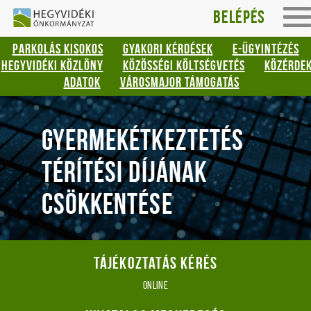
Hegyvidéki
Gyorsbillentyűk
Belépés
To
listája
Önkormányzat
na
PARKOLÁS KISOKOS
GYAKORI KÉRDÉSEK
E-ÜGYINTÉZÉS
Keresés:
HEGYVIDÉKI KÖZLÖNY
KÖZÖSSÉGI KÖLTSÉGVETÉS
KÖZÉRDE
"S"
ADATOK
VÁROSMAJOR TÁMOGATÁS
Bejelentkezés:
"L"
GYERMEKÉTKEZTETÉS
TÉRÍTÉSI DÍJÁNAK
CSÖKKENTÉSE
Tájékoztatás kérés
online