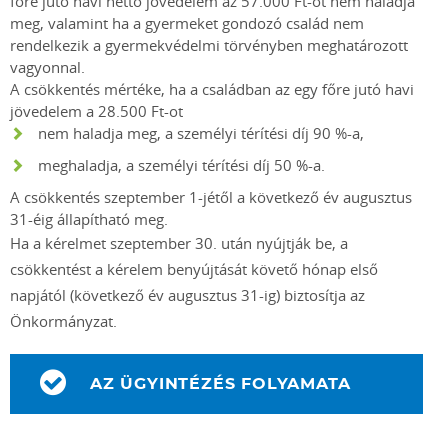
főre jutó havi nettó jövedelem az 57.000 Ft-ot nem haladja
meg, valamint ha a gyermeket gondozó család nem
rendelkezik a gyermekvédelmi törvényben meghatározott
vagyonnal.
A csökkentés mértéke, ha a családban az egy főre jutó havi
jövedelem a 28.500 Ft-ot
nem haladja meg, a személyi térítési díj 90 %-a,
meghaladja, a személyi térítési díj 50 %-a.
A csökkentés szeptember 1-jétől a következő év augusztus
31-éig állapítható meg.
Ha a kérelmet szeptember 30. után nyújtják be, a
csökkentést a kérelem benyújtását követő hónap első
napjától (következő év augusztus 31-ig) biztosítja az
Önkormányzat.
AZ ÜGYINTÉZÉS FOLYAMATA