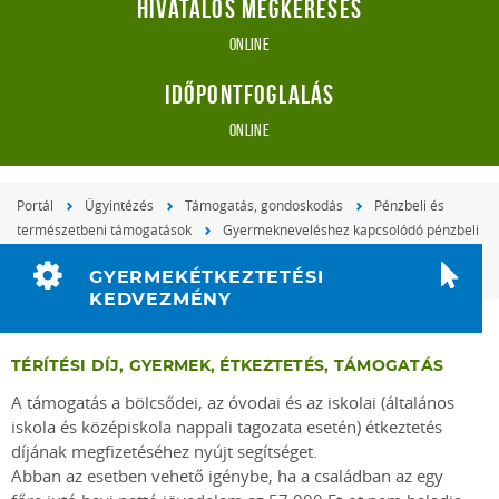
Hivatalos megkeresés
online
Időpontfoglalás
online
Portál
Ügyintézés
Támogatás, gondoskodás
Pénzbeli és
természetbeni támogatások
Gyermekneveléshez kapcsolódó pénzbeli
és természetbeni támogatások
Gyermekétkeztetés térítési díjának
GYERMEKÉTKEZTETÉSI
csökkentése
KEDVEZMÉNY
TÉRÍTÉSI DÍJ, GYERMEK, ÉTKEZTETÉS, TÁMOGATÁS
A támogatás a bölcsődei, az óvodai és az iskolai (általános
iskola és középiskola nappali tagozata esetén) étkeztetés
díjának megfizetéséhez nyújt segítséget.
Abban az esetben vehető igénybe, ha a családban az egy