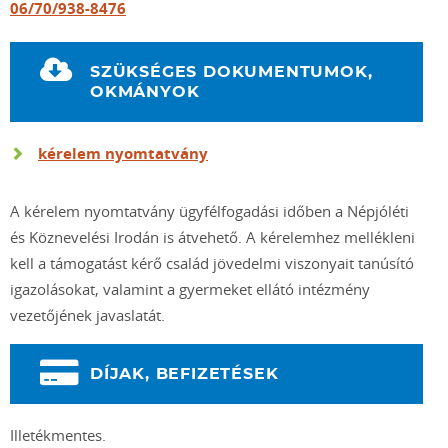
06/70/938-8476
SZÜKSÉGES DOKUMENTUMOK,
OKMÁNYOK
kérelem nyomtatvány
A kérelem nyomtatvány ügyfélfogadási időben a Népjóléti
és Köznevelési Irodán is átvehető. A kérelemhez mellékleni
kell a támogatást kérő család jövedelmi viszonyait tanúsító
igazolásokat, valamint a gyermeket ellátó intézmény
vezetőjének javaslatát.
DÍJAK, BEFIZETÉSEK
Illetékmentes.