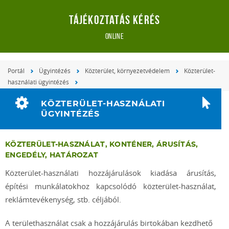
Tájékoztatás kérés
online
Portál
Ügyintézés
Közterület, környezetvédelem
Közterület-
használati ügyintézés
KÖZTERÜLET-HASZNÁLATI
ÜGYINTÉZÉS
KÖZTERÜLET-HASZNÁLAT, KONTÉNER, ÁRUSÍTÁS,
ENGEDÉLY, HATÁROZAT
Közterület-használati hozzájárulások kiadása árusítás,
építési munkálatokhoz kapcsolódó közterület-használat,
reklámtevékenység, stb. céljából.
A területhasználat csak a hozzájárulás birtokában kezdhető