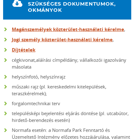
SZÜKSÉGES DOKUMENTUMOK,
OKMÁNYOK
Magánszemélyek közterület-használati kérelme
,
Jogi személy közterület-használati kérelme
,
Díjtételek
cégkivonat,aláírási címpéldány; vállalkozói igazolvány
másolata
helyszínfotó, helyszínrajz
műszaki rajz (pl. kereskedelmi kitelepülések,
teraszkérelmek);
forgalomtechnikai terv
településképi bejelentési eljárás döntése (pl. utcabútor,
hirdető-berendezés esetén)
Normafa esetén: a Normafa Park Fenntartó és
Üzemeltető Intézmény előzetes hozzájárulása, valamint