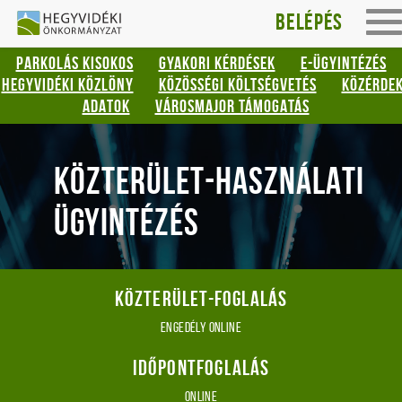
Hegyvidéki
Gyorsbillentyűk
Belépés
To
listája
Önkormányzat
na
PARKOLÁS KISOKOS
GYAKORI KÉRDÉSEK
E-ÜGYINTÉZÉS
Keresés:
HEGYVIDÉKI KÖZLÖNY
KÖZÖSSÉGI KÖLTSÉGVETÉS
KÖZÉRDE
"S"
ADATOK
VÁROSMAJOR TÁMOGATÁS
Bejelentkezés:
"L"
KÖZTERÜLET-HASZNÁLATI
ÜGYINTÉZÉS
Közterület-foglalás
engedély online
Időpontfoglalás
online