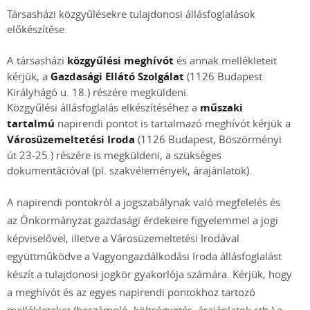
Társasházi közgyűlésekre tulajdonosi állásfoglalások
előkészítése.
A társasházi
közgyűlési meghívót
és annak mellékleteit
kérjük, a
Gazdasági Ellátó Szolgálat
(1126 Budapest
Királyhágó u. 18.) részére megküldeni.
Közgyűlési állásfoglalás elkészítéséhez a
műszaki
tartalmú
napirendi pontot is tartalmazó meghívót kérjük a
Városüzemeltetési Iroda
(1126 Budapest, Böszörményi
út 23-25.) részére is megküldeni, a szükséges
dokumentációval (pl. szakvélemények, árajánlatok).
A napirendi pontokról a jogszabálynak való megfelelés és
az Önkormányzat gazdasági érdekeire figyelemmel a jogi
képviselővel, illetve a Városüzemeltetési Irodával
együttműködve a Vagyongazdálkodási Iroda állásfoglalást
készít a tulajdonosi jogkör gyakorlója számára. Kérjük, hogy
a meghívót és az egyes napirendi pontokhoz tartozó