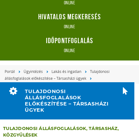
online
Hivatalos megkeresés
online
Időpontfoglalás
online
Portál
Ügyintézés
Lakás és ingatlan
Tulajdonosi
állásfoglalások előkészítése – Társasházi ügyek
TULAJDONOSI
ÁLLÁSFOGLALÁSOK
ELŐKÉSZÍTÉSE – TÁRSASHÁZI
ÜGYEK
TULAJDONOSI ÁLLÁSFOGLALÁSOK, TÁRSASHÁZ,
KÖZGYŰLÉSEK