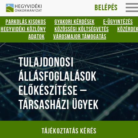
Hegyvidéki
Gyorsbillentyűk
Belépés
To
listája
Önkormányzat
na
PARKOLÁS KISOKOS
GYAKORI KÉRDÉSEK
E-ÜGYINTÉZÉS
Keresés:
HEGYVIDÉKI KÖZLÖNY
KÖZÖSSÉGI KÖLTSÉGVETÉS
KÖZÉRDE
"S"
ADATOK
VÁROSMAJOR TÁMOGATÁS
Bejelentkezés:
"L"
TULAJDONOSI
ÁLLÁSFOGLALÁSOK
ELŐKÉSZÍTÉSE –
TÁRSASHÁZI ÜGYEK
Tájékoztatás kérés