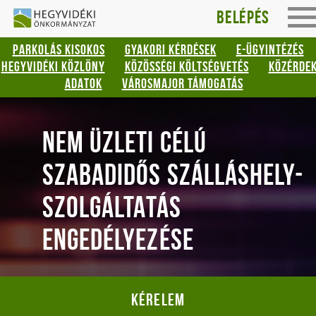
Hegyvidéki
Gyorsbillentyűk
Belépés
To
listája
Önkormányzat
na
PARKOLÁS KISOKOS
GYAKORI KÉRDÉSEK
E-ÜGYINTÉZÉS
Keresés:
HEGYVIDÉKI KÖZLÖNY
KÖZÖSSÉGI KÖLTSÉGVETÉS
KÖZÉRDE
"S"
ADATOK
VÁROSMAJOR TÁMOGATÁS
Bejelentkezés:
"L"
NEM ÜZLETI CÉLÚ
SZABADIDŐS SZÁLLÁSHELY-
SZOLGÁLTATÁS
ENGEDÉLYEZÉSE
Kérelem