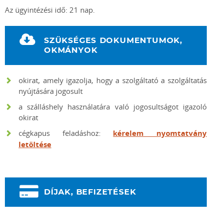
Az ügyintézési idő: 21 nap.
SZÜKSÉGES DOKUMENTUMOK,
OKMÁNYOK
okirat, amely igazolja, hogy a szolgáltató a szolgáltatás
nyújtására jogosult
a szálláshely használatára való jogosultságot igazoló
okirat
cégkapus feladáshoz:
kérelem nyomtatvány
letöltése
DÍJAK, BEFIZETÉSEK