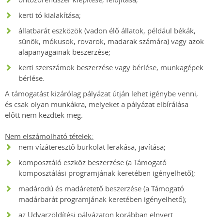
kerti tó kialakítása;
állatbarát eszközök (vadon élő állatok, például békák,
sünök, mókusok, rovarok, madarak számára) vagy azok
alapanyagainak beszerzése;
kerti szerszámok beszerzése vagy bérlése, munkagépek
bérlése.
A támogatást kizárólag pályázat útján lehet igénybe venni,
és csak olyan munkákra, melyeket a pályázat elbírálása
előtt nem kezdtek meg.
Nem elszámolható tételek:
nem vízáteresztő burkolat lerakása, javítása;
komposztáló eszköz beszerzése (a Támogató
komposztálási programjának keretében igényelhető);
madárodú és madáretető beszerzése (a Támogató
madárbarát programjának keretében igényelhető);
az Udvarzöldítési pályázaton korábban elnyert