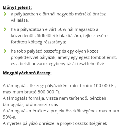
Előnyt jelent:
a pályázatban előírtnál nagyobb mértékű önrész
vállalása;
ha a pályázatban elvárt 50%-nál magasabb a
közvetlenül zöldfelület kialakítására, fejlesztésére
fordított költség részaránya;
ha több pályázó összefog és egy olyan közös
projekttervvel pályázik, amely egy egész tömböt érint,
és a belső udvarok egybenyitását teszi lehetővé.
Megpályázható összeg:
A támogatási összeg: pályázóként min. bruttó 100.000 Ft,
maximum bruttó 800.000 Ft.
A támogatás formája: vissza nem térítendő, pénzbeli
támogatás, utófinanszírozás.
A támogatás mértéke: a projekt összköltségének maximum
50%-a.
A nyertes pályázó önrésze: a projekt összköltségének