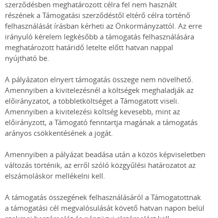
szerződésben meghatározott célra fel nem használt
részének a Támogatási szerződéstől eltérő célra történő
felhasználását írásban kérheti az Önkormányzattól. Az erre
irányuló kérelem legkésőbb a támogatás felhasználására
meghatározott határidő letelte előtt hatvan nappal
nyújtható be.
A pályázaton elnyert támogatás összege nem növelhető.
Amennyiben a kivitelezésnél a költségek meghaladják az
előirányzatot, a többletköltséget a Támogatott viseli.
Amennyiben a kivitelezési költség kevesebb, mint az
előirányzott, a Támogató fenntartja magának a támogatás
arányos csökkentésének a jogát.
Amennyiben a pályázat beadása után a közös képviseletben
változás történik, az erről szóló közgyűlési határozatot az
elszámoláskor mellékelni kell.
A támogatás összegének felhasználásáról a Támogatottnak
a támogatási cél megvalósulását követő hatvan napon belül