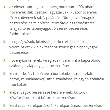
az elnyert támogatási összeg minimum 40%-ában:
növények (fák, cserjék, lágyszárúak, kúszónövények,
fűszernövények stb.), palánták, fűmag, vetőmagok
beszerzése és telepítése, termőföld és természetes
talajjavító és tápanyagpótló szerek beszerzése,
földmunkák;
magaságyások, közösségi kiskertek kialakítása,
valamint ezek kialakításához szükséges alapanyagok
beszerzése;
növénykonténerek, virágládák, valamint a kapcsolódó
szükséges alapanyagok beszerzése;
kertrendezés, beleértve a burkolatbontási (aszfalt,
beton) munkálatokat, sitt elszállítását, és egyéb szállítási
munkákat;
alapanyagok beszerzése kerti elemek, bútorok
készítéséhez, kerti bútorok beszerzése;
kerti csap, kerékpártároló, kerékpártámasz beszerzése;