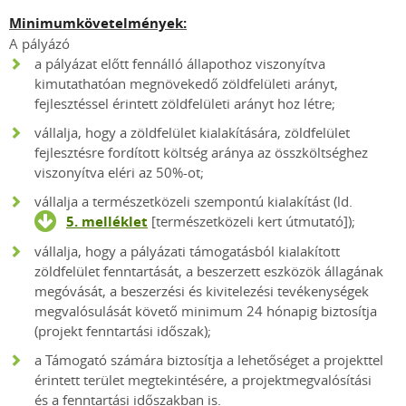
Minimumkövetelmények:
A pályázó
a pályázat előtt fennálló állapothoz viszonyítva
kimutathatóan megnövekedő zöldfelületi arányt,
fejlesztéssel érintett zöldfelületi arányt hoz létre;
vállalja, hogy a zöldfelület kialakítására, zöldfelület
fejlesztésre fordított költség aránya az összköltséghez
viszonyítva eléri az 50%-ot;
vállalja a természetközeli szempontú kialakítást (ld.
5. melléklet
[természetközeli kert útmutató]);
vállalja, hogy a pályázati támogatásból kialakított
zöldfelület fenntartását, a beszerzett eszközök állagának
megóvását, a beszerzési és kivitelezési tevékenységek
megvalósulását követő minimum 24 hónapig biztosítja
(projekt fenntartási időszak);
a Támogató számára biztosítja a lehetőséget a projekttel
érintett terület megtekintésére, a projektmegvalósítási
és a fenntartási időszakban is.