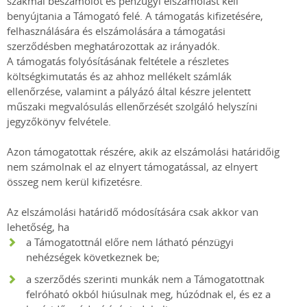
szakmai beszámolót és pénzügyi elszámolást kell
benyújtania a Támogató felé. A támogatás kifizetésére,
felhasználására és elszámolására a támogatási
szerződésben meghatározottak az irányadók.
A támogatás folyósításának feltétele a részletes
költségkimutatás és az ahhoz mellékelt számlák
ellenőrzése, valamint a pályázó által készre jelentett
műszaki megvalósulás ellenőrzését szolgáló helyszíni
jegyzőkönyv felvétele.
Azon támogatottak részére, akik az elszámolási határidőig
nem számolnak el az elnyert támogatással, az elnyert
összeg nem kerül kifizetésre.
Az elszámolási határidő módosítására csak akkor van
lehetőség, ha
a Támogatottnál előre nem látható pénzügyi
nehézségek következnek be;
a szerződés szerinti munkák nem a Támogatottnak
felróható okból hiúsulnak meg, húzódnak el, és ez a