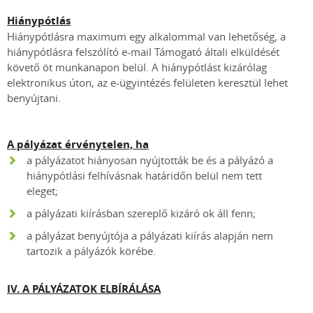
Hiánypótlás
Hiánypótlásra maximum egy alkalommal van lehetőség, a
hiánypótlásra felszólító e-mail Támogató általi elküldését
követő öt munkanapon belül. A hiánypótlást kizárólag
elektronikus úton, az e-ügyintézés felületen keresztül lehet
benyújtani.
A pályázat érvénytelen, ha
a pályázatot hiányosan nyújtották be és a pályázó a
hiánypótlási felhívásnak határidőn belül nem tett
eleget;
a pályázati kiírásban szereplő kizáró ok áll fenn;
a pályázat benyújtója a pályázati kiírás alapján nem
tartozik a pályázók körébe.
IV. A PÁLYÁZATOK ELBÍRÁLÁSA