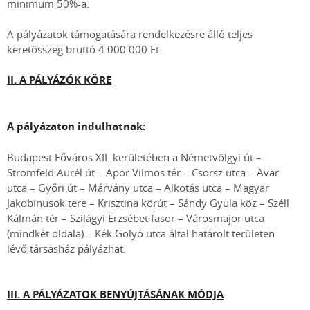
minimum 50%-a.
A pályázatok támogatására rendelkezésre álló teljes
keretösszeg bruttó 4.000.000 Ft.
II. A PÁLYÁZÓK KÖRE
A pályázaton indulhatnak:
Budapest Főváros XII. kerületében a Németvölgyi út –
Stromfeld Aurél út – Apor Vilmos tér – Csörsz utca – Avar
utca – Győri út – Márvány utca – Alkotás utca – Magyar
Jakobinusok tere – Krisztina körút – Sándy Gyula köz – Széll
Kálmán tér – Szilágyi Erzsébet fasor – Városmajor utca
(mindkét oldala) – Kék Golyó utca által határolt területen
lévő társasház pályázhat.
III. A PÁLYÁZATOK BENYÚJTÁSÁNAK MÓDJA