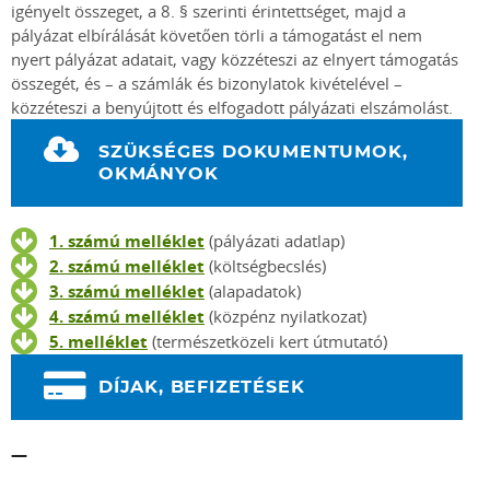
igényelt összeget, a 8. § szerinti érintettséget, majd a
pályázat elbírálását követően törli a támogatást el nem
nyert pályázat adatait, vagy közzéteszi az elnyert támogatás
összegét, és – a számlák és bizonylatok kivételével –
közzéteszi a benyújtott és elfogadott pályázati elszámolást.
SZÜKSÉGES DOKUMENTUMOK,
OKMÁNYOK
1. számú melléklet
(pályázati adatlap)
2. számú melléklet
(költségbecslés)
3. számú melléklet
(alapadatok)
4. számú melléklet
(közpénz nyilatkozat)
5. melléklet
(természetközeli kert útmutató)
DÍJAK, BEFIZETÉSEK
—