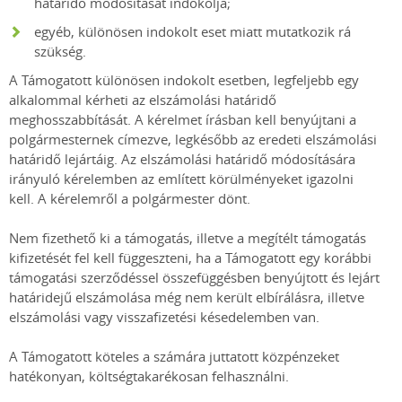
határidő módosítását indokolja;
egyéb, különösen indokolt eset miatt mutatkozik rá
szükség.
A Támogatott különösen indokolt esetben, legfeljebb egy
alkalommal kérheti az elszámolási határidő
meghosszabbítását. A kérelmet írásban kell benyújtani a
polgármesternek címezve, legkésőbb az eredeti elszámolási
határidő lejártáig. Az elszámolási határidő módosítására
irányuló kérelemben az említett körülményeket igazolni
kell. A kérelemről a polgármester dönt.
Nem fizethető ki a támogatás, illetve a megítélt támogatás
kifizetését fel kell függeszteni, ha a Támogatott egy korábbi
támogatási szerződéssel összefüggésben benyújtott és lejárt
határidejű elszámolása még nem került elbírálásra, illetve
elszámolási vagy visszafizetési késedelemben van.
A Támogatott köteles a számára juttatott közpénzeket
hatékonyan, költségtakarékosan felhasználni.