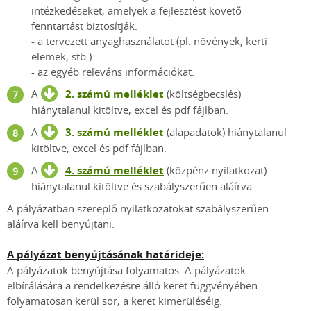
intézkedéseket, amelyek a fejlesztést követő
fenntartást biztosítják.
- a tervezett anyaghasználatot (pl. növények, kerti
elemek, stb.).
- az egyéb releváns információkat.
A
2. számú melléklet
(költségbecslés)
hiánytalanul kitöltve, excel és pdf fájlban.
A
3. számú melléklet
(alapadatok) hiánytalanul
kitöltve, excel és pdf fájlban.
A
4. számú melléklet
(közpénz nyilatkozat)
hiánytalanul kitöltve és szabályszerűen aláírva.
A pályázatban szereplő nyilatkozatokat szabályszerűen
aláírva kell benyújtani.
A pályázat benyújtásának határideje:
A pályázatok benyújtása folyamatos. A pályázatok
elbírálására a rendelkezésre álló keret függvényében
folyamatosan kerül sor, a keret kimerüléséig.