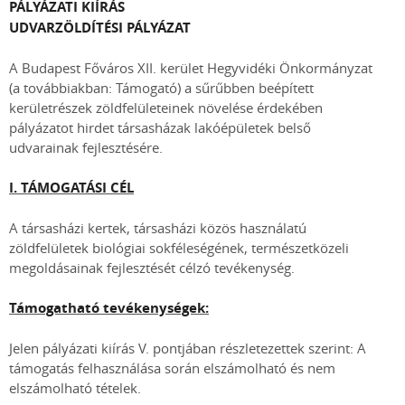
PÁLYÁZATI KIÍRÁS
UDVARZÖLDÍTÉSI PÁLYÁZAT
A Budapest Főváros XII. kerület Hegyvidéki Önkormányzat
(a továbbiakban: Támogató) a sűrűbben beépített
kerületrészek zöldfelületeinek növelése érdekében
pályázatot hirdet társasházak lakóépületek belső
udvarainak fejlesztésére.
I. TÁMOGATÁSI CÉL
A társasházi kertek, társasházi közös használatú
zöldfelületek biológiai sokféleségének, természetközeli
megoldásainak fejlesztését célzó tevékenység.
Támogatható tevékenységek:
Jelen pályázati kiírás V. pontjában részletezettek szerint: A
támogatás felhasználása során elszámolható és nem
elszámolható tételek.