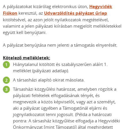
A pályázatokat kizárólag elektronikus úton,
Hegyvidék
Fiókon
keresztül, az
Udvarzöldítés pályázat űrlap
kitöltésével, az azon jelölt nyilatkozatok megtételével,
valamint a jelen pályázati kiírásban megjelölt mellékletekkel
együtt kell benyújtani.
A pályázat benyújtása nem jelenti a támogatás elnyerését.
Kötelező mellékletek:
Hiánytalanul kitöltött és szabályszerűen aláírt 1.
melléklet (pályázati adatlap).
A társasházi alapító okirat másolata.
Társasházi közgyűlési határozat, amelyben rögzítik a
pályázati feltételek elfogadásának tényét, és
megnevezik a közös képviselőt, vagy azt a személyt,
aki a pályázat ügyében a Támogatónál eljárni és
jognyilatkozatot tenni jogosult. (Példa a határozati
pontra: A társasház közgyűlése elfogadja a Hegyvidéki
Önkormányzat [mint Támogató] által meghirdetett