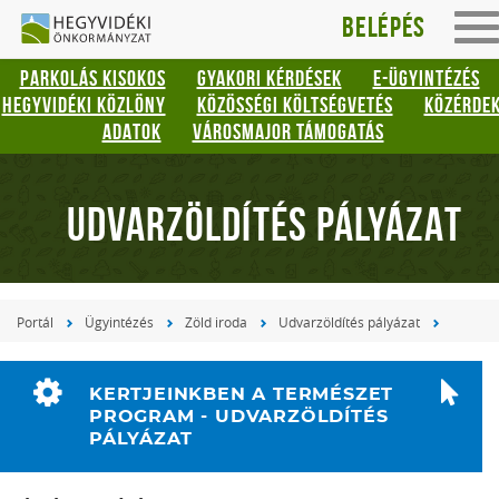
Hegyvidéki
Gyorsbillentyűk
Belépés
To
listája
Önkormányzat
na
PARKOLÁS KISOKOS
GYAKORI KÉRDÉSEK
E-ÜGYINTÉZÉS
Keresés:
HEGYVIDÉKI KÖZLÖNY
KÖZÖSSÉGI KÖLTSÉGVETÉS
KÖZÉRDE
"S"
ADATOK
VÁROSMAJOR TÁMOGATÁS
Bejelentkezés:
"L"
UDVARZÖLDÍTÉS PÁLYÁZAT
Portál
Ügyintézés
Zöld iroda
Udvarzöldítés pályázat
KERTJEINKBEN A TERMÉSZET
PROGRAM - UDVARZÖLDÍTÉS
PÁLYÁZAT