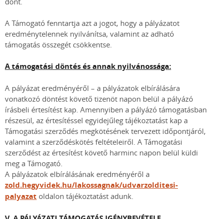
dönt.
A Támogató fenntartja azt a jogot, hogy a pályázatot
eredménytelennek nyilvánítsa, valamint az adható
támogatás összegét csökkentse.
A támogatási döntés és annak nyilvánossága:
A pályázat eredményéről – a pályázatok elbírálására
vonatkozó döntést követő tizenöt napon belül a pályázó
írásbeli értesítést kap. Amennyiben a pályázó támogatásban
részesül, az értesítéssel egyidejűleg tájékoztatást kap a
Támogatási szerződés megkötésének tervezett időpontjáról,
valamint a szerződéskötés feltételeiről. A Támogatási
szerződést az értesítést követő harminc napon belül küldi
meg a Támogató.
A pályázatok elbírálásának eredményéről a
zold.hegyvidek.hu/lakossagnak/udvarzolditesi-
palyazat
oldalon tájékoztatást adunk.
V. A PÁLYÁZATI TÁMOGATÁS IGÉNYBEVÉTELE