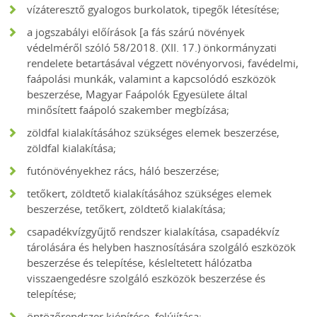
vízáteresztő gyalogos burkolatok, tipegők létesítése;
a jogszabályi előírások [a fás szárú növények
védelméről szóló 58/2018. (XII. 17.) önkormányzati
rendelete betartásával végzett növényorvosi, favédelmi,
faápolási munkák, valamint a kapcsolódó eszközök
beszerzése, Magyar Faápolók Egyesülete által
minősített faápoló szakember megbízása;
zöldfal kialakításához szükséges elemek beszerzése,
zöldfal kialakítása;
futónövényekhez rács, háló beszerzése;
tetőkert, zöldtető kialakításához szükséges elemek
beszerzése, tetőkert, zöldtető kialakítása;
csapadékvízgyűjtő rendszer kialakítása, csapadékvíz
tárolására és helyben hasznosítására szolgáló eszközök
beszerzése és telepítése, késleltetett hálózatba
visszaengedésre szolgáló eszközök beszerzése és
telepítése;
öntözőrendszer kiépítése, felújítása;