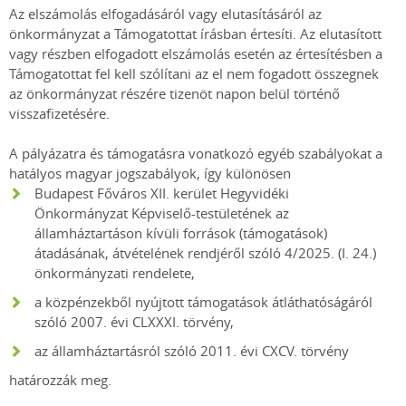
Az elszámolás elfogadásáról vagy elutasításáról az
önkormányzat a Támogatottat írásban értesíti. Az elutasított
vagy részben elfogadott elszámolás esetén az értesítésben a
Támogatottat fel kell szólítani az el nem fogadott összegnek
az önkormányzat részére tizenöt napon belül történő
visszafizetésére.
A pályázatra és támogatásra vonatkozó egyéb szabályokat a
hatályos magyar jogszabályok, így különösen
Budapest Főváros XII. kerület Hegyvidéki
Önkormányzat Képviselő-testületének az
államháztartáson kívüli források (támogatások)
átadásának, átvételének rendjéről szóló 4/2025. (I. 24.)
önkormányzati rendelete,
a közpénzekből nyújtott támogatások átláthatóságáról
szóló 2007. évi CLXXXI. törvény,
az államháztartásról szóló 2011. évi CXCV. törvény
határozzák meg.