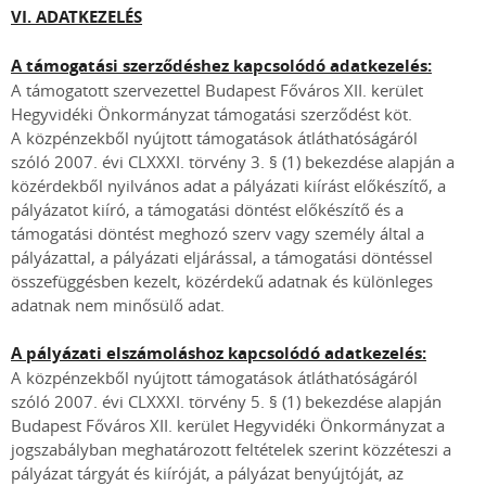
VI. ADATKEZELÉS
A támogatási szerződéshez kapcsolódó adatkezelés:
A támogatott szervezettel Budapest Főváros XII. kerület
Hegyvidéki Önkormányzat támogatási szerződést köt.
A közpénzekből nyújtott támogatások átláthatóságáról
szóló 2007. évi CLXXXI. törvény 3. § (1) bekezdése alapján a
közérdekből nyilvános adat a pályázati kiírást előkészítő, a
pályázatot kiíró, a támogatási döntést előkészítő és a
támogatási döntést meghozó szerv vagy személy által a
pályázattal, a pályázati eljárással, a támogatási döntéssel
összefüggésben kezelt, közérdekű adatnak és különleges
adatnak nem minősülő adat.
A pályázati elszámoláshoz kapcsolódó adatkezelés:
A közpénzekből nyújtott támogatások átláthatóságáról
szóló 2007. évi CLXXXI. törvény 5. § (1) bekezdése alapján
Budapest Főváros XII. kerület Hegyvidéki Önkormányzat a
jogszabályban meghatározott feltételek szerint közzéteszi a
pályázat tárgyát és kiíróját, a pályázat benyújtóját, az