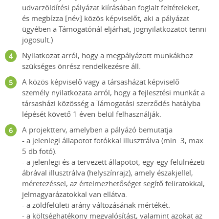
udvarzöldítési pályázat kiírásában foglalt feltételeket,
és megbízza [név] közös képviselőt, aki a pályázat
ügyében a Támogatónál eljárhat, jognyilatkozatot tenni
jogosult.)
Nyilatkozat arról, hogy a megpályázott munkákhoz
szükséges önrész rendelkezésre áll.
A közös képviselő vagy a társasházat képviselő
személy nyilatkozata arról, hogy a fejlesztési munkát a
társasházi közösség a Támogatási szerződés hatályba
lépését követő 1 éven belül felhasználják.
A projektterv, amelyben a pályázó bemutatja
- a jelenlegi állapotot fotókkal illusztrálva (min. 3, max.
5 db fotó).
- a jelenlegi és a tervezett állapotot, egy-egy felülnézeti
ábrával illusztrálva (helyszínrajz), amely északjellel,
méretezéssel, az értelmezhetőséget segítő feliratokkal,
jelmagyarázatokkal van ellátva.
- a zöldfelületi arány változásának mértékét.
- a költséghatékony megvalósítást, valamint azokat az