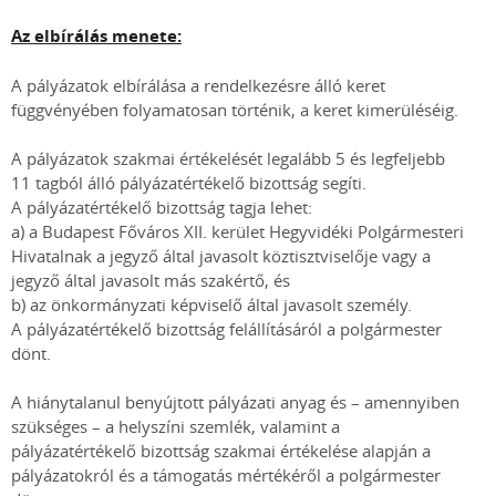
Az elbírálás menete:
A pályázatok elbírálása a rendelkezésre álló keret
függvényében folyamatosan történik, a keret kimerüléséig.
A pályázatok szakmai értékelését legalább 5 és legfeljebb
11 tagból álló pályázatértékelő bizottság segíti.
A pályázatértékelő bizottság tagja lehet:
a) a Budapest Főváros XII. kerület Hegyvidéki Polgármesteri
Hivatalnak a jegyző által javasolt köztisztviselője vagy a
jegyző által javasolt más szakértő, és
b) az önkormányzati képviselő által javasolt személy.
A pályázatértékelő bizottság felállításáról a polgármester
dönt.
A hiánytalanul benyújtott pályázati anyag és – amennyiben
szükséges – a helyszíni szemlék, valamint a
pályázatértékelő bizottság szakmai értékelése alapján a
pályázatokról és a támogatás mértékéről a polgármester