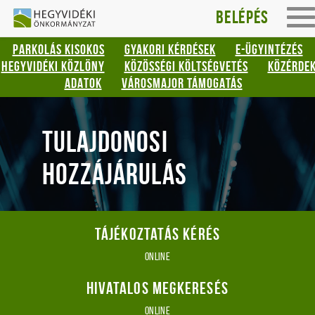
Hegyvidéki
Gyorsbillentyűk
Belépés
To
listája
Önkormányzat
na
PARKOLÁS KISOKOS
GYAKORI KÉRDÉSEK
E-ÜGYINTÉZÉS
Keresés:
HEGYVIDÉKI KÖZLÖNY
KÖZÖSSÉGI KÖLTSÉGVETÉS
KÖZÉRDE
"S"
ADATOK
VÁROSMAJOR TÁMOGATÁS
Bejelentkezés:
"L"
TULAJDONOSI
HOZZÁJÁRULÁS
Tájékoztatás kérés
online
Hivatalos megkeresés
online