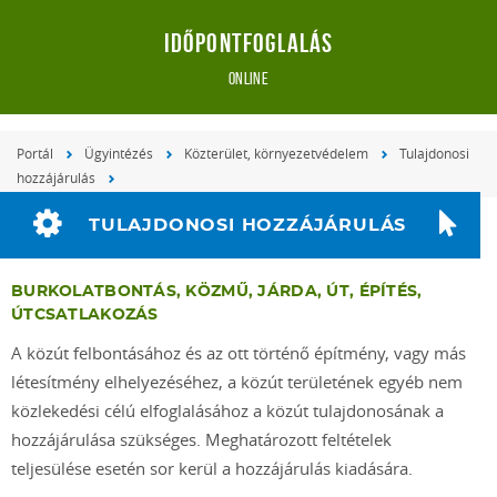
Időpontfoglalás
online
Portál
Ügyintézés
Közterület, környezetvédelem
Tulajdonosi
hozzájárulás
TULAJDONOSI HOZZÁJÁRULÁS
BURKOLATBONTÁS, KÖZMŰ, JÁRDA, ÚT, ÉPÍTÉS,
ÚTCSATLAKOZÁS
A közút felbontásához és az ott történő építmény, vagy más
létesítmény elhelyezéséhez, a közút területének egyéb nem
közlekedési célú elfoglalásához a közút tulajdonosának a
hozzájárulása szükséges. Meghatározott feltételek
teljesülése esetén sor kerül a hozzájárulás kiadására.