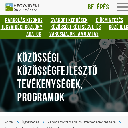
Hegyvidéki
Gyorsbillentyűk
Belépés
To
listája
Önkormányzat
na
PARKOLÁS KISOKOS
GYAKORI KÉRDÉSEK
E-ÜGYINTÉZÉS
Keresés:
HEGYVIDÉKI KÖZLÖNY
KÖZÖSSÉGI KÖLTSÉGVETÉS
KÖZÉRDE
"S"
ADATOK
VÁROSMAJOR TÁMOGATÁS
Bejelentkezés:
"L"
KÖZÖSSÉGI,
KÖZÖSSÉGFEJLESZTŐ
TEVÉKENYSÉGEK,
PROGRAMOK
Portál
Ügyintézés
Pályázatok társadalmi szervezetek részére