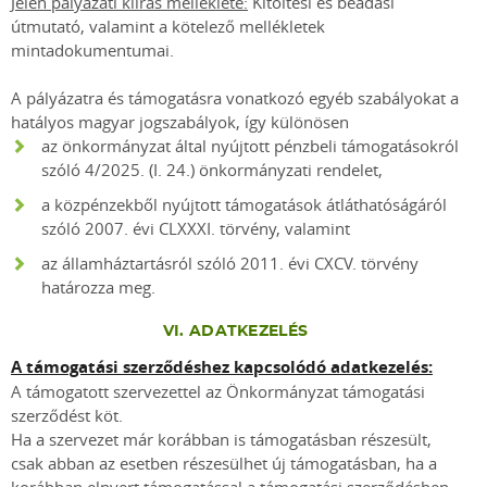
Jelen pályázati kiírás melléklete:
Kitöltési és beadási
útmutató, valamint a kötelező mellékletek
mintadokumentumai.
A pályázatra és támogatásra vonatkozó egyéb szabályokat a
hatályos magyar jogszabályok, így különösen
az önkormányzat által nyújtott pénzbeli támogatásokról
szóló 4/2025. (I. 24.) önkormányzati rendelet,
a közpénzekből nyújtott támogatások átláthatóságáról
szóló 2007. évi CLXXXI. törvény, valamint
az államháztartásról szóló 2011. évi CXCV. törvény
határozza meg.
VI. ADATKEZELÉS
A támogatási szerződéshez kapcsolódó adatkezelés:
A támogatott szervezettel az Önkormányzat támogatási
szerződést köt.
Ha a szervezet már korábban is támogatásban részesült,
csak abban az esetben részesülhet új támogatásban, ha a