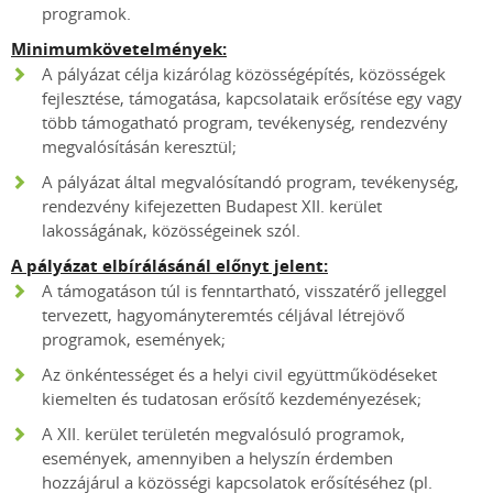
programok.
Minimumkövetelmények:
A pályázat célja kizárólag közösségépítés, közösségek
fejlesztése, támogatása, kapcsolataik erősítése egy vagy
több támogatható program, tevékenység, rendezvény
megvalósításán keresztül;
A pályázat által megvalósítandó program, tevékenység,
rendezvény kifejezetten Budapest XII. kerület
lakosságának, közösségeinek szól.
A pályázat elbírálásánál előnyt jelent:
A támogatáson túl is fenntartható, visszatérő jelleggel
tervezett, hagyományteremtés céljával létrejövő
programok, események;
Az önkéntességet és a helyi civil együttműködéseket
kiemelten és tudatosan erősítő kezdeményezések;
A XII. kerület területén megvalósuló programok,
események, amennyiben a helyszín érdemben
hozzájárul a közösségi kapcsolatok erősítéséhez (pl.