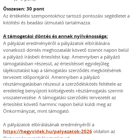
Összesen: 30 pont
Az értékelési szempontokhoz tartozó pontozási segédletet a
kitöltési és beadási útmutató tartalmazza.
A támogatási döntés és annak nyilvánossága:
A pályázat eredményéről a pályázatok elbírálására
vonatkozó döntés meghozatalát követő tizenöt napon belül
a pályázó írásbeli értesítést kap. Amennyiben a pályázó
támogatásban részesül, az értesítéssel egyidejűleg
tájékoztatást kap a támogatási szerződés megkötésének
tervezett időpontjáról. Amennyiben a pályázó
résztámogatásban részesül a szerződéskötés feltétele az
eredetileg benyújtott költségvetés résztámogatás szerinti
visszatervezése. A támogatási szerződés tervezetét az
értesítést követő harminc napon belül küldi meg az
Önkormányzat, mint támogató.
A pályázatok elbírálásának eredményéről a
https://hegyvidek.hu/palyazatok-2026
oldalon az