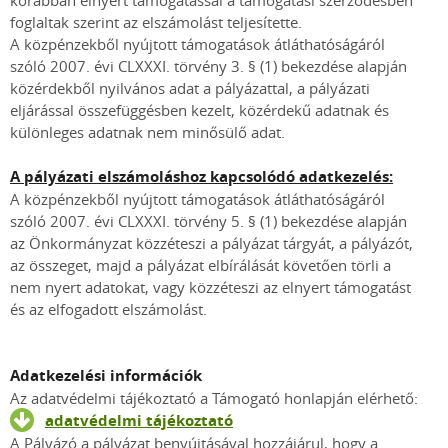
korábban elnyert támogatással a támogatási szerződésben
foglaltak szerint az elszámolást teljesítette.
A közpénzekből nyújtott támogatások átláthatóságáról
szóló 2007. évi CLXXXI. törvény 3. § (1) bekezdése alapján
közérdekből nyilvános adat a pályázattal, a pályázati
eljárással összefüggésben kezelt, közérdekű adatnak és
különleges adatnak nem minősülő adat.
A pályázati elszámoláshoz kapcsolódó adatkezelés:
A közpénzekből nyújtott támogatások átláthatóságáról
szóló 2007. évi CLXXXI. törvény 5. § (1) bekezdése alapján
az Önkormányzat közzéteszi a pályázat tárgyát, a pályázót,
az összeget, majd a pályázat elbírálását követően törli a
nem nyert adatokat, vagy közzéteszi az elnyert támogatást
és az elfogadott elszámolást.
Adatkezelési információk
Az adatvédelmi tájékoztató a Támogató honlapján elérhető:
adatvédelmi tájékoztató
A Pályázó a pályázat benyújtásával hozzájárul, hogy a