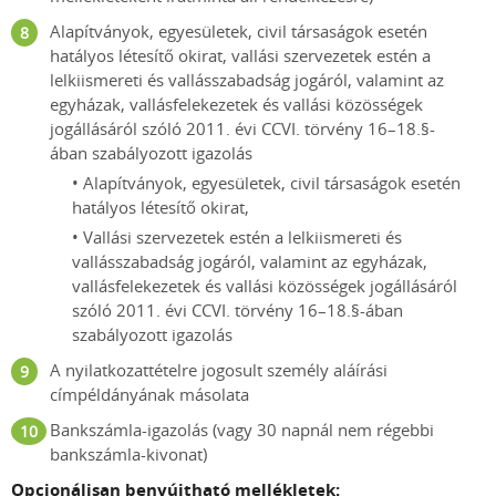
Alapítványok, egyesületek, civil társaságok esetén
hatályos létesítő okirat, vallási szervezetek estén a
lelkiismereti és vallásszabadság jogáról, valamint az
egyházak, vallásfelekezetek és vallási közösségek
jogállásáról szóló 2011. évi CCVI. törvény 16–18.§-
ában szabályozott igazolás
• Alapítványok, egyesületek, civil társaságok esetén
hatályos létesítő okirat,
• Vallási szervezetek estén a lelkiismereti és
vallásszabadság jogáról, valamint az egyházak,
vallásfelekezetek és vallási közösségek jogállásáról
szóló 2011. évi CCVI. törvény 16–18.§-ában
szabályozott igazolás
A nyilatkozattételre jogosult személy aláírási
címpéldányának másolata
Bankszámla-igazolás (vagy 30 napnál nem régebbi
bankszámla-kivonat)
Opcionálisan benyújtható mellékletek: