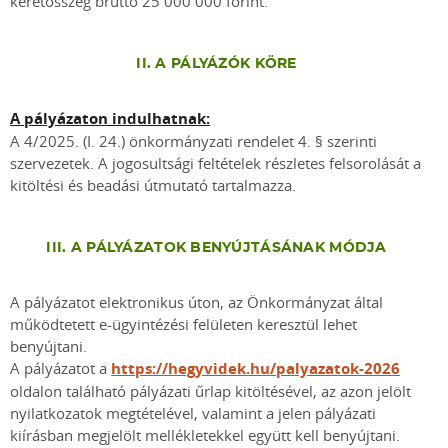
keretösszeg bruttó 25 000 000 forint.
II. A PÁLYÁZÓK KÖRE
A pályázaton indulhatnak:
A 4/2025. (I. 24.) önkormányzati rendelet 4. § szerinti
szervezetek. A jogosultsági feltételek részletes felsorolását a
kitöltési és beadási útmutató tartalmazza.
III. A PÁLYÁZATOK BENYÚJTÁSÁNAK MÓDJA
A pályázatot elektronikus úton, az Önkormányzat által
működtetett e-ügyintézési felületen keresztül lehet
benyújtani.
A pályázatot a
https://hegyvidek.hu/palyazatok-2026
oldalon található pályázati űrlap kitöltésével, az azon jelölt
nyilatkozatok megtételével, valamint a jelen pályázati
kiírásban megjelölt mellékletekkel együtt kell benyújtani.