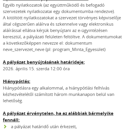
Egyéb nyilatkozatok (az együttműködő és befogadó
szervezetek nyilatkozatai egy dokumentumba rendezve).
A kitöltött nyilatkozatokat a szervezet törvényes képviselője
által cégszerűen aláírva és szkennelve vagy elektronikus
aláírással ellátva kérjük benyújtani az e-ügyintézésen
keresztül, a pályázati felületen feltöltve. A dokumentumokat
a következőképpen nevezze el: dokumentum
neve_szervezet_neve (pl: program_Minta_Egyesület)
A pályázat benyújtásának határideje:
2026. április 15. szerda 12:00 óra
Hiánypótlás:
Hiánypótlásra egy alkalommal, a hiánypótlási felhívás
kézhezvételétől számított három munkanapon belül van
lehetőség.
A pályázat érvénytelen, ha az alábbiak bármelyike
fennáll:
a pályázat határidő után érkezett,