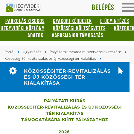
Hegyvidéki
Gyorsbillentyűk
Belépés
To
listája
Önkormányzat
na
PARKOLÁS KISOKOS
GYAKORI KÉRDÉSEK
E-ÜGYINTÉZÉS
Keresés:
HEGYVIDÉKI KÖZLÖNY
KÖZÖSSÉGI KÖLTSÉGVETÉS
KÖZÉRDE
"S"
ADATOK
VÁROSMAJOR TÁMOGATÁS
Bejelentkezés:
"L"
Portál
Ügyintézés
Pályázatok társadalmi szervezetek részére
Közösségi tér revitalizálás és új közösségi tér kialakítás
KÖZÖSSÉGITÉR-REVITALIZÁLÁS
ÉS ÚJ KÖZÖSSÉGI TÉR
KIALAKÍTÁSA
PÁLYÁZATI KIÍRÁS
KÖZÖSSÉGITÉR-REVITALIZÁLÁS ÉS ÚJ KÖZÖSSÉGI
TÉR KIALAKÍTÁS
TÁMOGATÁSÁRA KIÍRT PÁLYÁZATHOZ
2026.