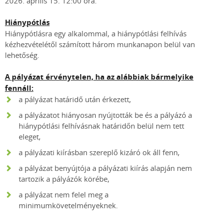
2026. április 15. 12:00 óra.
Hiánypótlás
Hiánypótlásra egy alkalommal, a hiánypótlási felhívás
kézhezvételétől számított három munkanapon belül van
lehetőség.
A pályázat érvénytelen, ha az alábbiak bármelyike
fennáll:
a pályázat határidő után érkezett,
a pályázatot hiányosan nyújtották be és a pályázó a
hiánypótlási felhívásnak határidőn belül nem tett
eleget,
a pályázati kiírásban szereplő kizáró ok áll fenn,
a pályázat benyújtója a pályázati kiírás alapján nem
tartozik a pályázók körébe,
a pályázat nem felel meg a
minimumkövetelményeknek.