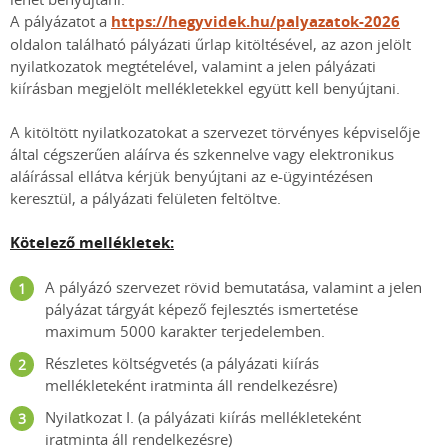
A pályázatot a
https://hegyvidek.hu/palyazatok-2026
oldalon található pályázati űrlap kitöltésével, az azon jelölt
nyilatkozatok megtételével, valamint a jelen pályázati
kiírásban megjelölt mellékletekkel együtt kell benyújtani.
A kitöltött nyilatkozatokat a szervezet törvényes képviselője
által cégszerűen aláírva és szkennelve vagy elektronikus
aláírással ellátva kérjük benyújtani az e-ügyintézésen
keresztül, a pályázati felületen feltöltve.
Kötelező mellékletek:
A pályázó szervezet rövid bemutatása, valamint a jelen
pályázat tárgyát képező fejlesztés ismertetése
maximum 5000 karakter terjedelemben.
Részletes költségvetés (a pályázati kiírás
mellékleteként iratminta áll rendelkezésre)
Nyilatkozat I. (a pályázati kiírás mellékleteként
iratminta áll rendelkezésre)