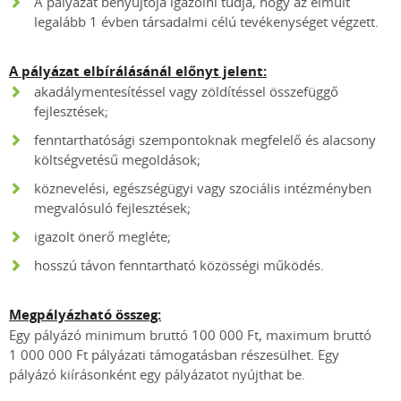
A pályázat benyújtója igazolni tudja, hogy az elmúlt
legalább 1 évben társadalmi célú tevékenységet végzett.
A pályázat elbírálásánál előnyt jelent:
akadálymentesítéssel vagy zöldítéssel összefüggő
fejlesztések;
fenntarthatósági szempontoknak megfelelő és alacsony
költségvetésű megoldások;
köznevelési, egészségügyi vagy szociális intézményben
megvalósuló fejlesztések;
igazolt önerő megléte;
hosszú távon fenntartható közösségi működés.
Megpályázható összeg:
Egy pályázó minimum bruttó 100 000 Ft, maximum bruttó
1 000 000 Ft pályázati támogatásban részesülhet. Egy
pályázó kiírásonként egy pályázatot nyújthat be.