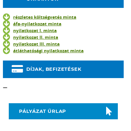
részletes költségvetés minta
áfa-nyilatkozat minta
nyilatkozat I. minta
nyilatkozat II. minta
nyilatkozat III. minta
átláthatósági nyilatkozat minta
DÍJAK, BEFIZETÉSEK
—
PÁLYÁZAT ŰRLAP