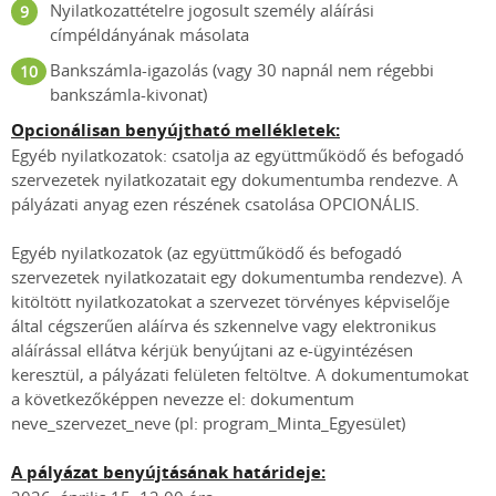
Nyilatkozattételre jogosult személy aláírási
címpéldányának másolata
Bankszámla-igazolás (vagy 30 napnál nem régebbi
bankszámla-kivonat)
Opcionálisan benyújtható mellékletek:
Egyéb nyilatkozatok: csatolja az együttműködő és befogadó
szervezetek nyilatkozatait egy dokumentumba rendezve. A
pályázati anyag ezen részének csatolása OPCIONÁLIS.
Egyéb nyilatkozatok (az együttműködő és befogadó
szervezetek nyilatkozatait egy dokumentumba rendezve). A
kitöltött nyilatkozatokat a szervezet törvényes képviselője
által cégszerűen aláírva és szkennelve vagy elektronikus
aláírással ellátva kérjük benyújtani az e-ügyintézésen
keresztül, a pályázati felületen feltöltve. A dokumentumokat
a következőképpen nevezze el: dokumentum
neve_szervezet_neve (pl: program_Minta_Egyesület)
A pályázat benyújtásának határideje: