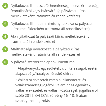
Nyilatkozat II. – összeférhetetlenség, illetve érintettség
fennállásáról vagy hiányáról (a pályázati kiírás
mellékleteként iratminta áll rendelkezésre)
Nyilatkozat III. – de minimis nyilatkozat (a pályázati
kiírás mellékleteként iratminta áll rendelkezésre)
Áfa-nyilatkozat (a pályázati kiírás mellékleteként
iratminta áll rendelkezésre)
Átláthatósági nyilatkozat (a pályázati kiírás
mellékleteként iratminta áll rendelkezésre)
A pályázó szervezet alapdokumentuma
• Alapítványok, egyesületek, civil társaságok esetén
alapszabály/hatályos létesítő okirat,
• Vallási szervezetek estén a lelkiismereti és
vallásszabadság jogáról, valamint az egyházak,
vallásfelekezetek és vallási közösségek jogállásáról
szóló 2011. évi CCVI. törvény 16–18. §‑ában
szabályozott igazolás