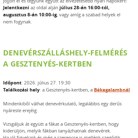
Jöjjön el és tegyünk együtt az élvezetesebb nyári napokért!
Jelentkezni
az oldal alján
július 28-án 16:00-tól,
augusztus 8-án 10:00-ig
, vagy amíg a szabad helyek el
nem fogynak.
DENEVÉRSZÁLLÁSHELY-FELMÉRÉS
A GESZTENYÉS-KERTBEN
Időpont
: 2026. július 27. 19:30
Találkozási hely
: a Gesztenyés-kertben, a
Békegalambnál
Mindenkiből válhat denevérkutató, legalábbis egy derűs
nyáreste erejéig.
Vizsgáljuk át együtt a fákat a Gesztenyés-kertben, hogy
kiderüljön, melyik fákban tanyázhatnak denevérek.
Ha jól figyelünk és még a szerencse is mellénk szegődik,