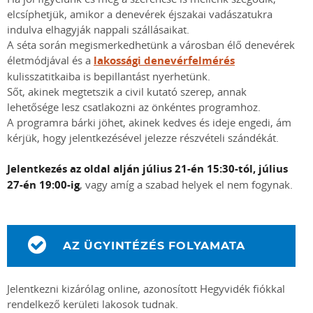
elcsíphetjük, amikor a denevérek éjszakai vadászatukra
indulva elhagyják nappali szállásaikat.
A séta során megismerkedhetünk a városban élő denevérek
életmódjával és a
lakossági denevérfelmérés
kulisszatitkaiba is bepillantást nyerhetünk.
Sőt, akinek megtetszik a civil kutató szerep, annak
lehetősége lesz csatlakozni az önkéntes programhoz.
A programra bárki jöhet, akinek kedves és ideje engedi, ám
kérjük, hogy jelentkezésével jelezze részvételi szándékát.
Jelentkezés az oldal alján július 21-én 15:30-tól, július
27-én 19:00-ig
, vagy amíg a szabad helyek el nem fogynak.
AZ ÜGYINTÉZÉS FOLYAMATA
Jelentkezni kizárólag online, azonosított Hegyvidék fiókkal
rendelkező kerületi lakosok tudnak.