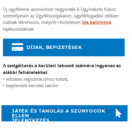
Új ügyfeleink azonosított Hegyvidék E-Ügyintézés fiókot
személyesen az Ügyfélszolgálaton, ügyfélfogadási időben
tudnak létrehozni, melyről részletesen
ide kattintva
tájékozódatnak.
DÍJAK, BEFIZETÉSEK
A szolgáltatás a kerületi lakosok számára ingyenes az
alábbi feltételekkel:
• előzetes regisztrációhoz kötött,
• bejelentett kerületi lakcím.
JÁTÉK ÉS TANULÁS A SZÚNYOGOK
ELLEN
JELENTKEZÉS