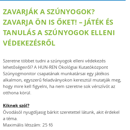
ZAVARJÁK A SZÚNYOGOK?
ZAVARJA ÖN IS ŐKET! – JÁTÉK ÉS
TANULÁS A SZÚNYOGOK ELLENI
VÉDEKEZÉSRŐL
Szeretne többet tudni a szúnyogok elleni védekezés
lehetőségeiről? A HUN-REN Ökológiai Kutatóközpont
Szúnyogmonitor csapatának munkatársai egy játékos
alkalmon, egyszerű feladványokon keresztül mutatják meg,
hogy mire kell figyelni, ha nem szeretne sok vérszívót az
otthona körül.
Kiknek szól?
Óvodásól nyugdíjasig bárkit szeretettel látunk, akit érdekel
a téma.
Maximális létszám: 25 fő