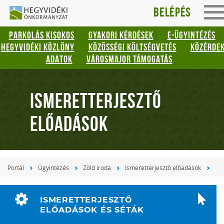
Hegyvidéki
Gyorsbillentyűk
Belépés
To
listája
Önkormányzat
na
PARKOLÁS KISOKOS
GYAKORI KÉRDÉSEK
E-ÜGYINTÉZÉS
Keresés:
HEGYVIDÉKI KÖZLÖNY
KÖZÖSSÉGI KÖLTSÉGVETÉS
KÖZÉRDE
"S"
ADATOK
VÁROSMAJOR TÁMOGATÁS
Bejelentkezés:
"L"
ISMERETTERJESZTŐ
ELŐADÁSOK
Portál
Ügyintézés
Zöld iroda
Ismeretterjesztő előadások
ISMERETTERJESZTŐ
ELŐADÁSOK ÉS SÉTÁK