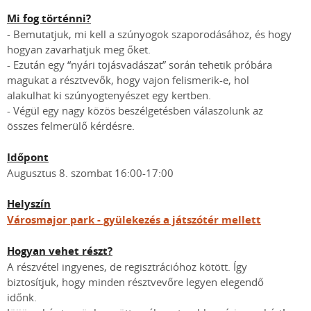
Mi fog történni?
- Bemutatjuk, mi kell a szúnyogok szaporodásához, és hogy
hogyan zavarhatjuk meg őket.
- Ezután egy “nyári tojásvadászat” során tehetik próbára
magukat a résztvevők, hogy vajon felismerik-e, hol
alakulhat ki szúnyogtenyészet egy kertben.
- Végül egy nagy közös beszélgetésben válaszolunk az
összes felmerülő kérdésre.
Időpont
Augusztus 8. szombat 16:00-17:00
Helyszín
Városmajor park - gyülekezés a játszótér mellett
Hogyan vehet részt?
A részvétel ingyenes, de regisztrációhoz kötött. Így
biztosítjuk, hogy minden résztvevőre legyen elegendő
időnk.