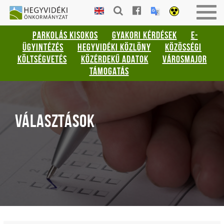
Gyorsbillentyűk
HEGYVIDÉKI
Togg
listája
ÖNKORMÁNYZAT
navig
PARKOLÁS KISOKOS
GYAKORI KÉRDÉSEK
E-
Keresés:
ÜGYINTÉZÉS
HEGYVIDÉKI KÖZLÖNY
KÖZÖSSÉGI
"S"
KÖLTSÉGVETÉS
KÖZÉRDEKŰ ADATOK
VÁROSMAJOR
Bejelentkezés:
TÁMOGATÁS
"L"
VÁLASZTÁSOK