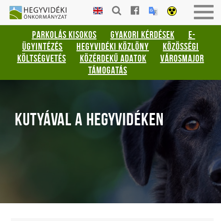
Gyorsbillentyűk
HEGYVIDÉKI
Men
listája
ÖNKORMÁNYZAT
be-
PARKOLÁS KISOKOS
GYAKORI KÉRDÉSEK
E-
vagy
Keresés:
ÜGYINTÉZÉS
HEGYVIDÉKI KÖZLÖNY
KÖZÖSSÉGI
kika
"S"
KÖLTSÉGVETÉS
KÖZÉRDEKŰ ADATOK
VÁROSMAJOR
Bejelentkezés:
TÁMOGATÁS
"L"
KUTYÁVAL A HEGYVIDÉKEN