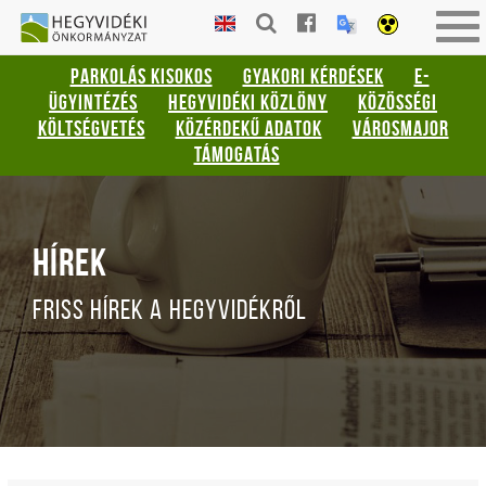
Gyorsbillentyűk
HEGYVIDÉKI
Tog
listája
ÖNKORMÁNYZAT
nav
PARKOLÁS KISOKOS
GYAKORI KÉRDÉSEK
E-
Keresés:
ÜGYINTÉZÉS
HEGYVIDÉKI KÖZLÖNY
KÖZÖSSÉGI
"S"
KÖLTSÉGVETÉS
KÖZÉRDEKŰ ADATOK
VÁROSMAJOR
Bejelentkezés:
TÁMOGATÁS
"L"
HÍREK
FRISS HÍREK A HEGYVIDÉKRŐL