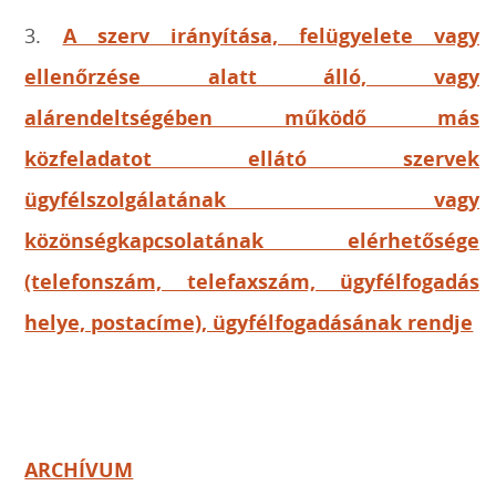
3.
A szerv irányítása, felügyelete vagy
ellenőrzése alatt álló, vagy
alárendeltségében működő más
közfeladatot ellátó szervek
ügyfélszolgálatának vagy
közönségkapcsolatának elérhetősége
(telefonszám, telefaxszám, ügyfélfogadás
helye, postacíme), ügyfélfogadásának rendje
ARCHÍVUM