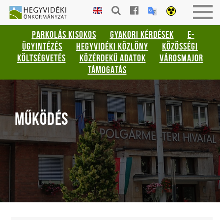
Gyorsbillentyűk
HEGYVIDÉKI
Men
listája
ÖNKORMÁNYZAT
be-
PARKOLÁS KISOKOS
GYAKORI KÉRDÉSEK
E-
vagy
Keresés:
ÜGYINTÉZÉS
HEGYVIDÉKI KÖZLÖNY
KÖZÖSSÉGI
kika
"S"
KÖLTSÉGVETÉS
KÖZÉRDEKŰ ADATOK
VÁROSMAJOR
Bejelentkezés:
TÁMOGATÁS
"L"
MŰKÖDÉS