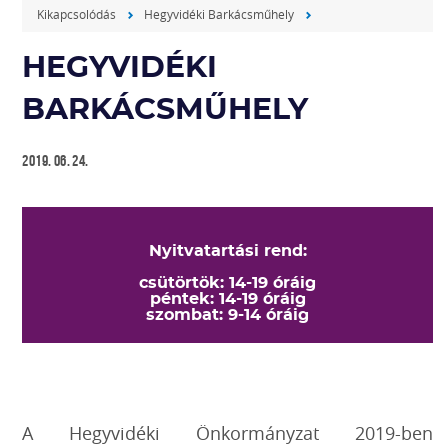
Kikapcsolódás
Hegyvidéki Barkácsműhely
HEGYVIDÉKI
BARKÁCSMŰHELY
2019. 06. 24.
Nyitvatartási rend:
csütörtök: 14-19 óráig
péntek: 14-19 óráig
szombat: 9-14 óráig
A Hegyvidéki Önkormányzat 2019-ben