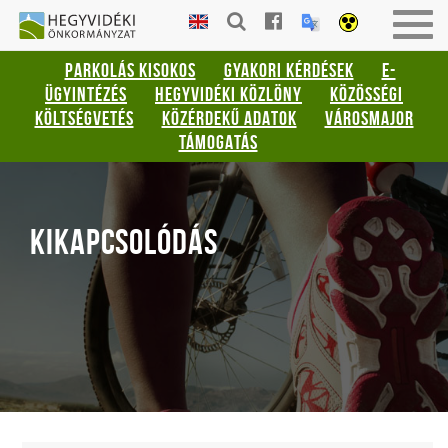
Gyorsbillentyűk
HEGYVIDÉKI
Men
listája
ÖNKORMÁNYZAT
be-
PARKOLÁS KISOKOS
GYAKORI KÉRDÉSEK
E-
vagy
Keresés:
ÜGYINTÉZÉS
HEGYVIDÉKI KÖZLÖNY
KÖZÖSSÉGI
kika
"S"
KÖLTSÉGVETÉS
KÖZÉRDEKŰ ADATOK
VÁROSMAJOR
Bejelentkezés:
TÁMOGATÁS
"L"
KIKAPCSOLÓDÁS