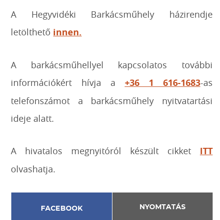
A Hegyvidéki Barkácsműhely házirendje
letölthető
innen.
A barkácsműhellyel kapcsolatos további
információkért hívja a
+36 1 616-1683
-as
telefonszámot a barkácsműhely nyitvatartási
ideje alatt.
A hivatalos megnyitóról készült cikket
ITT
olvashatja.
NYOMTATÁS
FACEBOOK