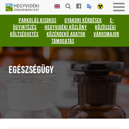
Gyorsbillentyűk
HEGYVIDÉKI
Men
listája
ÖNKORMÁNYZAT
be-
PARKOLÁS KISOKOS
GYAKORI KÉRDÉSEK
E-
vagy
Keresés:
ÜGYINTÉZÉS
HEGYVIDÉKI KÖZLÖNY
KÖZÖSSÉGI
kika
"S"
KÖLTSÉGVETÉS
KÖZÉRDEKŰ ADATOK
VÁROSMAJOR
Bejelentkezés:
TÁMOGATÁS
"L"
EGÉSZSÉGÜGY