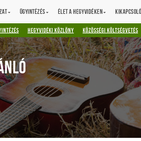
zat
Ügyintézés
Élet a hegyvidéken
Kikapcsol
AT
YINTÉZÉS
HEGYVIDÉKI KÖZLÖNY
KÖZÖSSÉGI KÖLTSÉGVETÉS
ÁNLÓ