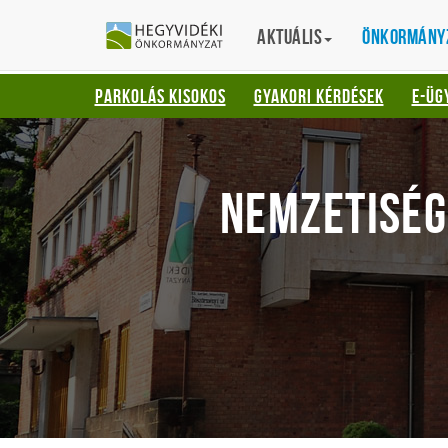
Gyorsbillentyűk
HEGYVIDÉKI
English
Aktuális
Translation
Önkormány
listája
ÖNKORMÁNYZ
Keresés:
PARKOLÁS KISOKOS
GYAKORI KÉRDÉSEK
E-ÜG
"S"
Bejelentkezés:
"L"
NEMZETISÉ