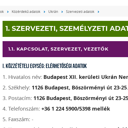
tok
Közérdekű adatok
Ukrán
Szervezeti adatok
1. SZERVEZETI, SZEMÉLYZETI AD
1.1. KAPCSOLAT, SZERVEZET, VEZETŐK
I. Közzétételi egység: Elérhetőségi adatok
1. Hivatalos név:
Budapest XII. kerületi Ukrán N
2. Székhely:
1126 Budapest, Böszörményi út 23-25
3. Postacím:
1126 Budapest, Böszörményi út 23-25
4. Telefonszám:
+36 1 224 5900/5398 mellék
5. Faxszám: -