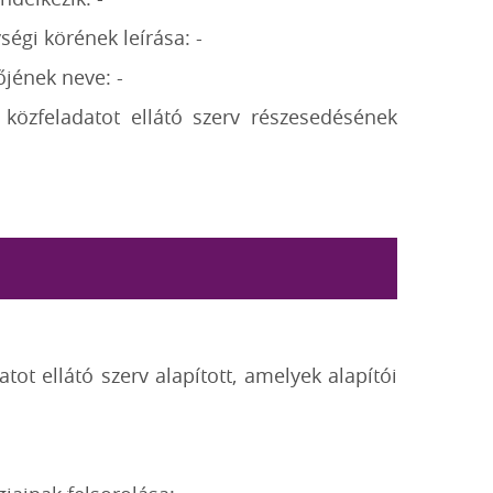
ségi körének leírása: -
őjének neve: -
 közfeladatot ellátó szerv részesedésének
ot ellátó szerv alapított, amelyek alapítói