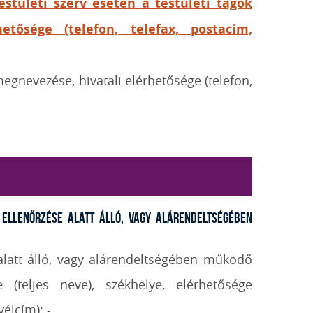
estületi szerv esetén a testületi tagok
etősége (telefon, telefax, postacím,
egnevezése, hivatali elérhetősége (telefon,
y ellenőrzése alatt álló, vagy alárendeltségében
 alatt álló, vagy alárendeltségében működő
 (teljes neve), székhelye, elérhetősége
élcím): -