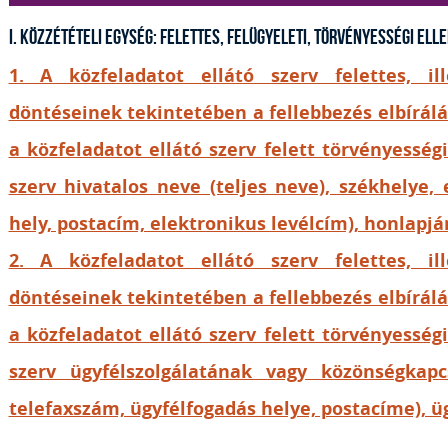
I. Közzétételi egység: Felettes, felügyeleti, törvényességi el
1. A közfeladatot ellátó szerv felettes, il
döntéseinek tekintetében a fellebbezés elbírál
a közfeladatot ellátó szerv felett törvényesség
szerv hivatalos neve (teljes neve), székhelye, e
hely, postacím, elektronikus levélcím), honlapj
2. A közfeladatot ellátó szerv felettes, il
döntéseinek tekintetében a fellebbezés elbírál
a közfeladatot ellátó szerv felett törvényesség
szerv ügyfélszolgálatának vagy közönségkapc
telefaxszám, ügyfélfogadás helye, postacíme), 