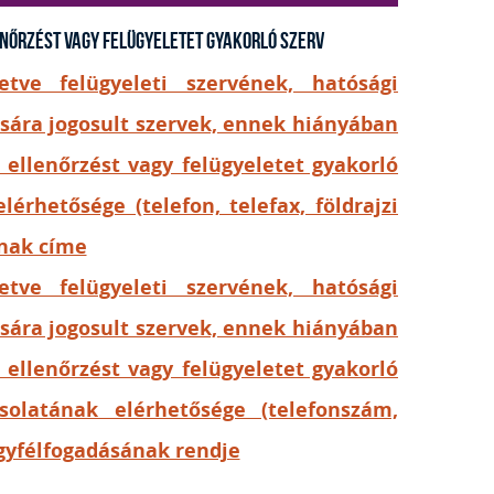
lenőrzést vagy felügyeletet gyakorló szerv
letve felügyeleti szervének, hatósági
ására jogosult szervek, ennek hiányában
i ellenőrzést vagy felügyeletet gyakorló
lérhetősége (telefon, telefax, földrajzi
ának címe
letve felügyeleti szervének, hatósági
ására jogosult szervek, ennek hiányában
i ellenőrzést vagy felügyeletet gyakorló
solatának elérhetősége (telefonszám,
ügyfélfogadásának rendje