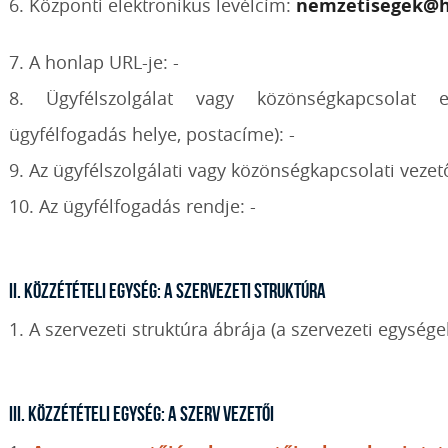
6. Központi elektronikus levélcím:
nemzetisegek@h
7. A honlap URL-je: -
8. Ügyfélszolgálat vagy közönségkapcsolat el
ügyfélfogadás helye, postacíme): -
9. Az ügyfélszolgálati vagy közönségkapcsolati vezet
10. Az ügyfélfogadás rendje: -
II. Közzétételi egység: A szervezeti struktúra
1. A szervezeti struktúra ábrája (a szervezeti egység
III. Közzétételi egység: A szerv vezetői