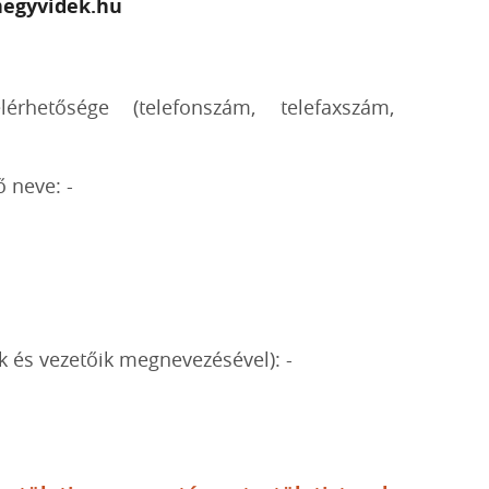
egyvidek.hu
érhetősége (telefonszám, telefaxszám,
ő neve: -
ek és vezetőik megnevezésével): -