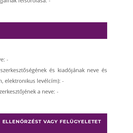
gjainak felsorolása: -
e: -
ok szerkesztőségének és kiadójának neve és
m, elektronikus levélcím): -
szerkesztőjének a neve: -
GI ELLENŐRZÉST VAGY FELÜGYELETET