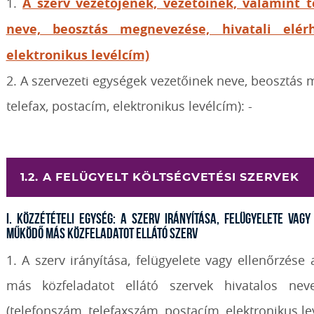
1.
A szerv vezetőjének, vezetőinek, valamint t
neve, beosztás megnevezése, hivatali elérh
elektronikus levélcím)
2. A szervezeti egységek vezetőinek neve, beosztás m
telefax, postacím, elektronikus levélcím): -
1.2. A FELÜGYELT KÖLTSÉGVETÉSI SZERVEK
I. Közzétételi egység: A szerv irányítása, felügyelete vag
működő más közfeladatot ellátó szerv
1. A szerv irányítása, felügyelete vagy ellenőrzése
más közfeladatot ellátó szervek hivatalos neve
(telefonszám, telefaxszám, postacím, elektronikus lev