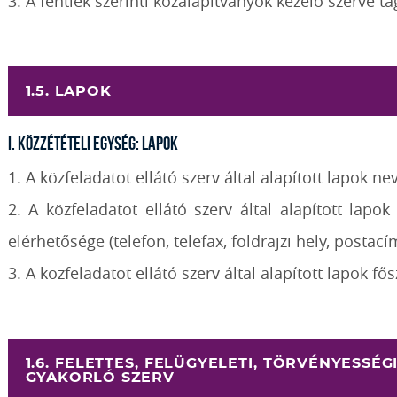
3. A fentiek szerinti közalapítványok kezelő szerve ta
1.5. LAPOK
I. Közzétételi egység: Lapok
1. A közfeladatot ellátó szerv által alapított lapok nev
2. A közfeladatot ellátó szerv által alapított lap
elérhetősége (telefon, telefax, földrajzi hely, postací
3. A közfeladatot ellátó szerv által alapított lapok fő
1.6. FELETTES, FELÜGYELETI, TÖRVÉNYESSÉ
GYAKORLÓ SZERV