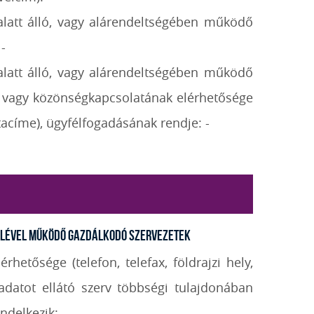
 alatt álló, vagy alárendeltségében működő
-
 alatt álló, vagy alárendeltségében működő
ak vagy közönségkapcsolatának elérhetősége
tacíme), ügyfélfogadásának rendje: -
ételével működő gazdálkodó szervezetek
hetősége (telefon, telefax, földrajzi hely,
ladatot ellátó szerv többségi tulajdonában
ndelkezik: -