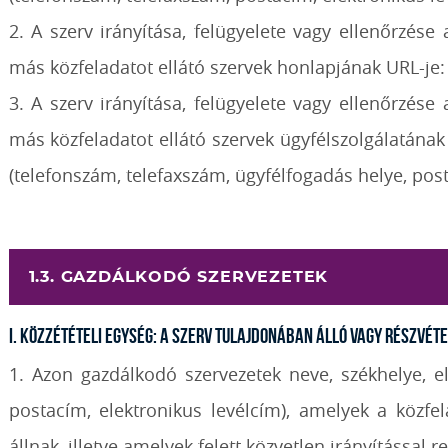
2. A szerv irányítása, felügyelete vagy ellenőrzése
más közfeladatot ellátó szervek honlapjának URL-je: 
3. A szerv irányítása, felügyelete vagy ellenőrzése
más közfeladatot ellátó szervek ügyfélszolgálatán
(telefonszám, telefaxszám, ügyfélfogadás helye, pos
1.3. GAZDÁLKODÓ SZERVEZETEK
I. Közzétételi egység: A szerv tulajdonában álló vagy részv
1. Azon gazdálkodó szervezetek neve, székhelye, elér
postacím, elektronikus levélcím), amelyek a közfe
állnak, illetve amelyek felett közvetlen irányítással re