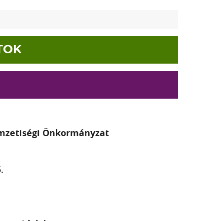
ATOK
emzetiségi Önkormányzat
.
.