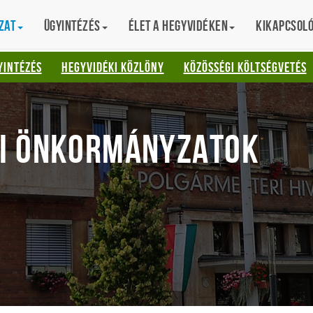
zat
Ügyintézés
Élet a hegyvidéken
Kikapcsol
AT
YINTÉZÉS
HEGYVIDÉKI KÖZLÖNY
KÖZÖSSÉGI KÖLTSÉGVETÉS
GI ÖNKORMÁNYZATOK