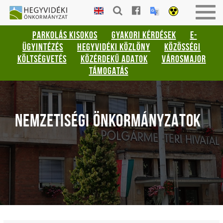
Gyorsbillentyűk
HEGYVIDÉKI
Togg
listája
ÖNKORMÁNYZAT
navig
PARKOLÁS KISOKOS
GYAKORI KÉRDÉSEK
E-
Keresés:
ÜGYINTÉZÉS
HEGYVIDÉKI KÖZLÖNY
KÖZÖSSÉGI
"S"
KÖLTSÉGVETÉS
KÖZÉRDEKŰ ADATOK
VÁROSMAJOR
Bejelentkezés:
TÁMOGATÁS
"L"
NEMZETISÉGI ÖNKORMÁNYZATOK