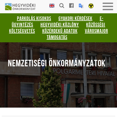
Gyorsbillentyűk
HEGYVIDÉKI
Togg
listája
ÖNKORMÁNYZAT
navig
PARKOLÁS KISOKOS
GYAKORI KÉRDÉSEK
E-
Keresés:
ÜGYINTÉZÉS
HEGYVIDÉKI KÖZLÖNY
KÖZÖSSÉGI
"S"
KÖLTSÉGVETÉS
KÖZÉRDEKŰ ADATOK
VÁROSMAJOR
Bejelentkezés:
TÁMOGATÁS
"L"
NEMZETISÉGI ÖNKORMÁNYZATOK