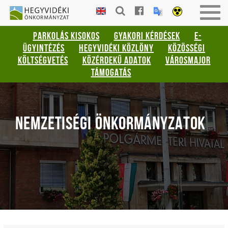
Gyorsbillentyűk
HEGYVIDÉKI
Togg
listája
ÖNKORMÁNYZAT
navig
PARKOLÁS KISOKOS
GYAKORI KÉRDÉSEK
E-
Keresés:
ÜGYINTÉZÉS
HEGYVIDÉKI KÖZLÖNY
KÖZÖSSÉGI
"S"
KÖLTSÉGVETÉS
KÖZÉRDEKŰ ADATOK
VÁROSMAJOR
Bejelentkezés:
TÁMOGATÁS
"L"
NEMZETISÉGI ÖNKORMÁNYZATOK