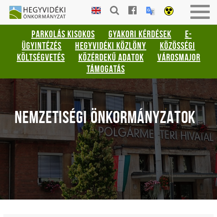
Gyorsbillentyűk
HEGYVIDÉKI
Togg
listája
ÖNKORMÁNYZAT
navig
PARKOLÁS KISOKOS
GYAKORI KÉRDÉSEK
E-
Keresés:
ÜGYINTÉZÉS
HEGYVIDÉKI KÖZLÖNY
KÖZÖSSÉGI
"S"
KÖLTSÉGVETÉS
KÖZÉRDEKŰ ADATOK
VÁROSMAJOR
Bejelentkezés:
TÁMOGATÁS
"L"
NEMZETISÉGI ÖNKORMÁNYZATOK