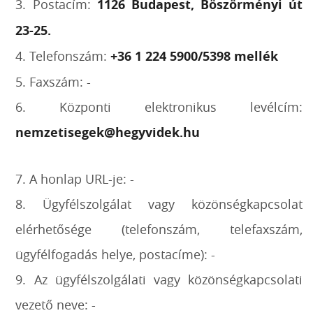
3. Postacím:
1126 Budapest, Böszörményi út
23-25.
4. Telefonszám:
+36 1 224 5900/5398 mellék
5. Faxszám: -
6. Központi elektronikus levélcím:
nemzetisegek@hegyvidek.hu
7. A honlap URL-je: -
8. Ügyfélszolgálat vagy közönségkapcsolat
elérhetősége (telefonszám, telefaxszám,
ügyfélfogadás helye, postacíme): -
9. Az ügyfélszolgálati vagy közönségkapcsolati
vezető neve: -