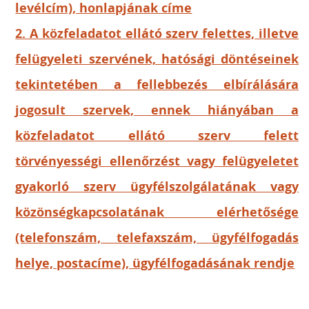
levélcím), honlapjának címe
2. A közfeladatot ellátó szerv felettes, illetve
felügyeleti szervének, hatósági döntéseinek
tekintetében a fellebbezés elbírálására
jogosult szervek, ennek hiányában a
közfeladatot ellátó szerv felett
törvényességi ellenőrzést vagy felügyeletet
gyakorló szerv ügyfélszolgálatának vagy
közönségkapcsolatának elérhetősége
(telefonszám, telefaxszám, ügyfélfogadás
helye, postacíme), ügyfélfogadásának rendje