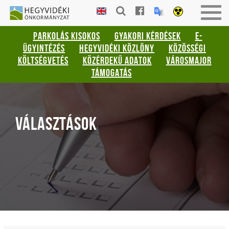
Gyorsbillentyűk
HEGYVIDÉKI
Togg
listája
ÖNKORMÁNYZAT
navig
PARKOLÁS KISOKOS
GYAKORI KÉRDÉSEK
E-
Keresés:
ÜGYINTÉZÉS
HEGYVIDÉKI KÖZLÖNY
KÖZÖSSÉGI
"S"
KÖLTSÉGVETÉS
KÖZÉRDEKŰ ADATOK
VÁROSMAJOR
Bejelentkezés:
TÁMOGATÁS
"L"
VÁLASZTÁSOK