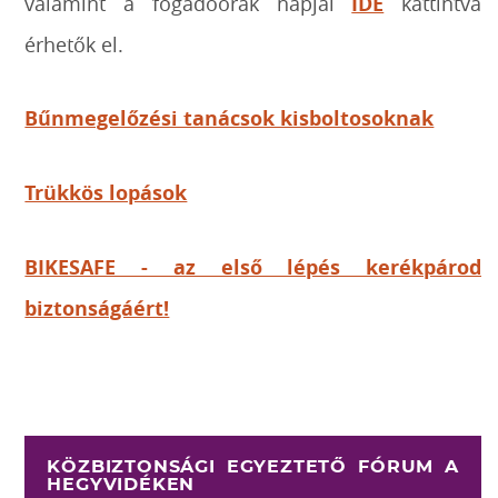
valamint a fogadóórák napjai
IDE
kattintva
érhetők el.
Bűnmegelőzési tanácsok kisboltosoknak
Trükkös lopások
BIKESAFE - az első lépés kerékpárod
biztonságáért!
KÖZBIZTONSÁGI EGYEZTETŐ FÓRUM A
HEGYVIDÉKEN