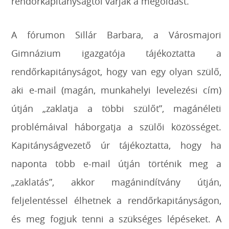
rendőrkapitányságtól várják a megoldást.
A fórumon Sillár Barbara, a Városmajori
Gimnázium igazgatója tájékoztatta a
rendőrkapitányságot, hogy van egy olyan szülő,
aki e-mail (magán, munkahelyi levelezési cím)
útján „zaklatja a többi szülőt”, magánéleti
problémáival háborgatja a szülői közösséget.
Kapitányságvezető úr tájékoztatta, hogy ha
naponta több e-mail útján történik meg a
„zaklatás”, akkor magánindítvány útján,
feljelentéssel élhetnek a rendőrkapitányságon,
és meg fogjuk tenni a szükséges lépéseket. A