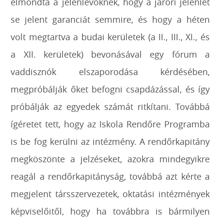
elmondta a jelenlévőknek, hogy a járőri jelenlét
se jelent garanciát semmire, és hogy a héten
volt megtartva a budai kerületek (a II., III., XI., és
a XII. kerületek) bevonásával egy fórum a
vaddisznók elszaporodása kérdésében,
megpróbálják őket befogni csapdázással, és így
próbálják az egyedek számát ritkítani. Továbbá
ígéretet tett, hogy az Iskola Rendőre Programba
is be fog kerülni az intézmény. A rendőrkapitány
megköszönte a jelzéseket, azokra mindegyikre
reagál a rendőrkapitányság, továbbá azt kérte a
megjelent társszervezetek, oktatási intézmények
képviselőitől, hogy ha továbbra is bármilyen