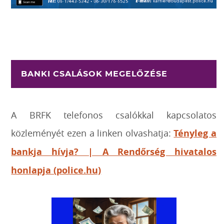
BANKI CSALÁSOK MEGELŐZÉSE
A BRFK telefonos csalókkal kapcsolatos
közleményét ezen a linken olvashatja:
Tényleg a
bankja hívja? | A Rendőrség hivatalos
honlapja (police.hu)