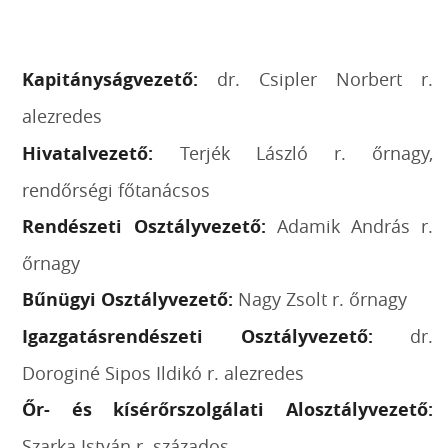
Kapitányságvezető:
dr. Csipler Norbert r.
alezredes
Hivatalvezető:
Terjék László r. őrnagy,
rendőrségi főtanácsos
Rendészeti Osztályvezető:
Adamik András r.
őrnagy
Bűnügyi Osztályvezető:
Nagy Zsolt r. őrnagy
Igazgatásrendészeti Osztályvezető:
dr.
Doroginé Sipos Ildikó r. alezredes
Őr- és kísérőrszolgálati Alosztályvezető:
Szarka István r. százados