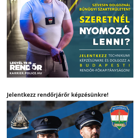
Jelentkezz rendőrjárőr képzésünkre!