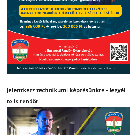
Jelentkezz technikumi képzésünkre - legyél
te is rendőr!