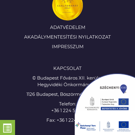
ADATVÉDELEM
AKADÁLYMENTESÍTÉSI NYILATKOZAT
IMPRESSZUM
KAPCSOLAT
© Budapest Főváros XII. kerület
Hegyvidéki Önkormányzat
1126 Budapest, Böszörményi út 23-25
Telefon:
+36 1 224 5900
Fax: +36 1 224 5905