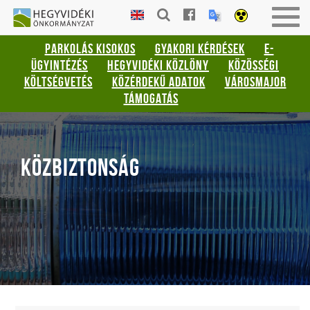
Gyorsbillentyűk
HEGYVIDÉKI
Men
listája
ÖNKORMÁNYZAT
be-
PARKOLÁS KISOKOS
GYAKORI KÉRDÉSEK
E-
vagy
Keresés:
ÜGYINTÉZÉS
HEGYVIDÉKI KÖZLÖNY
KÖZÖSSÉGI
kika
"S"
KÖLTSÉGVETÉS
KÖZÉRDEKŰ ADATOK
VÁROSMAJOR
Bejelentkezés:
TÁMOGATÁS
"L"
KÖZBIZTONSÁG