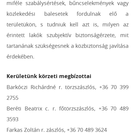
miféle szabálysértések, bűncselekmények vagy
közlekedési balesetek fordulnak elő a
területükön, s tudniuk kell azt is, milyen az
érintett lakók szubjektív biztonságérzete, mit
tartanának szükségesnek a közbiztonság javítása
érdekében.
Kerületünk körzeti megbízottai
Barkóczi Richárdné r. törzszászlós, +36 70 399
2755
Beréti Beatrix c. r. főtörzszászlós, +36 70 489
3593
Farkas Zoltán r. zászlós, +36 70 489 3624