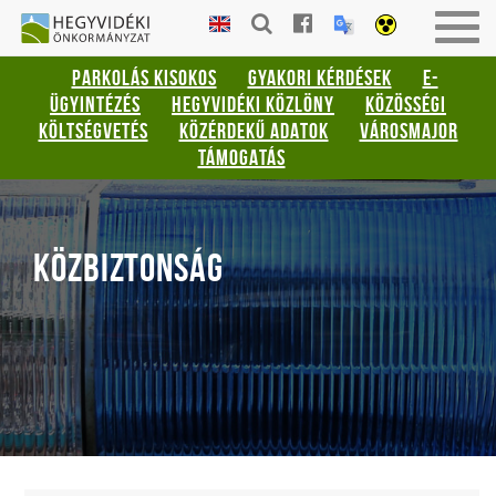
Gyorsbillentyűk
HEGYVIDÉKI
Men
listája
ÖNKORMÁNYZAT
be-
PARKOLÁS KISOKOS
GYAKORI KÉRDÉSEK
E-
vagy
Keresés:
ÜGYINTÉZÉS
HEGYVIDÉKI KÖZLÖNY
KÖZÖSSÉGI
kika
"S"
KÖLTSÉGVETÉS
KÖZÉRDEKŰ ADATOK
VÁROSMAJOR
Bejelentkezés:
TÁMOGATÁS
"L"
KÖZBIZTONSÁG