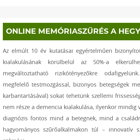
ONLINE MEMÓRIASZŰRÉS A HEG
Az elmúlt 10 év kutatásai egyértelműen bizonyít
kialakulásának körülbelül az 50%-a elkerül
megváltoztatható rizikótényezőkre odafigyelün
megfelelő testmozgással, bizonyos betegségek meg
karbantartásával) sokat tehetünk szellemi frisses
nem része a demencia kialakulása, ilyenkor mindig v
diagnózis fontos mind a betegnek, mind a család
hagyományos szűrőalkalmakon túl – innovatív szű