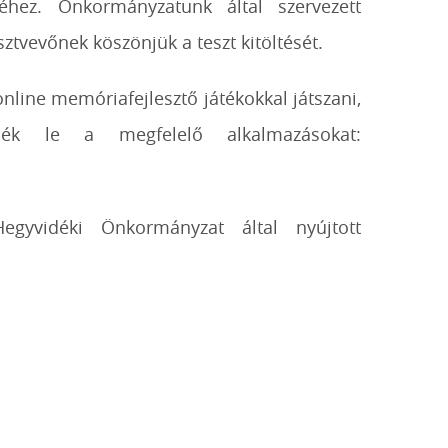
éhez. Önkormányzatunk által szervezett
ztvevőnek köszönjük a teszt kitöltését.
nline memóriafejlesztő játékokkal játszani,
sék le a megfelelő alkalmazásokat:
egyvidéki Önkormányzat által nyújtott