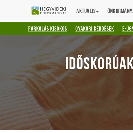
Gyorsbillentyűk
HEGYVIDÉKI
English
Aktuális
Translation
Önkormány
listája
ÖNKORMÁNYZ
Keresés:
PARKOLÁS KISOKOS
GYAKORI KÉRDÉSEK
E-ÜG
"S"
Bejelentkezés:
"L"
IDŐSKORÚA