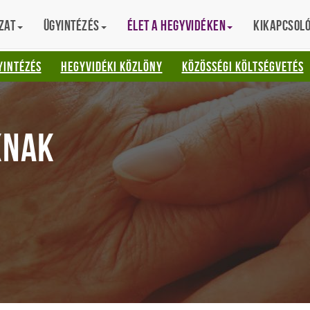
zat
Ügyintézés
Élet a hegyvidéken
Kikapcsol
AT
YINTÉZÉS
HEGYVIDÉKI KÖZLÖNY
KÖZÖSSÉGI KÖLTSÉGVETÉS
KNAK