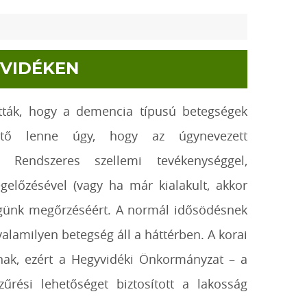
YVIDÉKEN
ották, hogy a demencia típusú betegségek
hető lenne úgy, hogy az úgynevezett
k. Rendszeres szellemi tevékenységgel,
előzésével (vagy ha már kialakult, akkor
ségünk megőrzéséért. A normál idősödésnek
alamilyen betegség áll a háttérben. A korai
nak, ezért a Hegyvidéki Önkormányzat – a
rési lehetőséget biztosított a lakosság