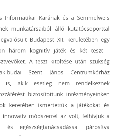
s Informatikai Karának és a Semmelweis
ének munkatársaiból álló kutatócsoporttal
megvalósult Budapest XII. kerületében egy
on három kognitív játék és két teszt –
ztvevőket. A teszt kitöltése után szükség
zak-budai Szent János Centrumkórház
kra is, akik esetleg nem rendelkeznek
ozzáférést biztosítottunk intézményeinken
ok keretében ismertettük a játékokat és
innovatív módszerrel az volt, felhívjuk a
a és egészségtanácsadással párosítva