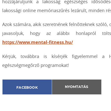
hozzájáruljunk a lakosság egészséges idősödés
lakossági online memóriaszűrés lezárult, minden rés
Azok számára, akik szeretnének felnőtteknek szóló, o
javasoljuk, hogy az alábbi honlapról tölt
https://www.mental-fitness.hu/
Kérjük, továbbra is kísérjék figyelemmel a H
egészségmegőrző programokat!
NYOMTATÁS
FACEBOOK