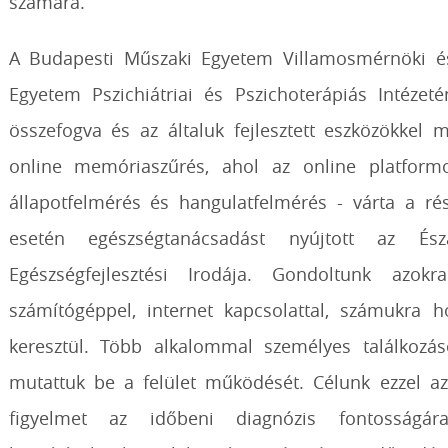
számára.
A Budapesti Műszaki Egyetem Villamosmérnöki é
Egyetem Pszichiátriai és Pszichoterápiás Intézet
összefogva és az általuk fejlesztett eszközökkel 
online memóriaszűrés, ahol az online platform
állapotfelmérés és hangulatfelmérés - várta a rés
esetén egészségtanácsadást nyújtott az És
Egészségfejlesztési Irodája. Gondoltunk azo
számítógéppel, internet kapcsolattal, számukra h
keresztül. Több alkalommal személyes találkozás
mutattuk be a felület működését. Célunk ezzel az 
figyelmet az időbeni diagnózis fontosságár