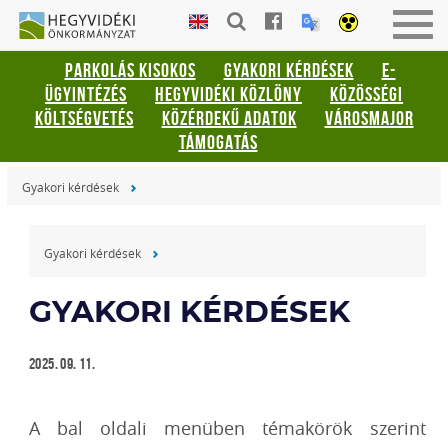
Gyorsbillentyűk
HEGYVIDÉKI
Togg
listája
ÖNKORMÁNYZAT
navig
PARKOLÁS KISOKOS
GYAKORI KÉRDÉSEK
E-
Keresés:
ÜGYINTÉZÉS
HEGYVIDÉKI KÖZLÖNY
KÖZÖSSÉGI
"S"
KÖLTSÉGVETÉS
KÖZÉRDEKŰ ADATOK
VÁROSMAJOR
Bejelentkezés:
TÁMOGATÁS
"L"
Gyakori kérdések
Gyakori kérdések
GYAKORI KÉRDÉSEK
2025. 09. 11.
A bal oldali menüben témakörök szerint