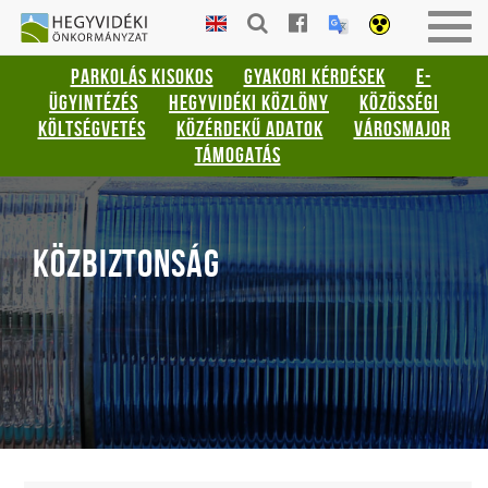
Gyorsbillentyűk
HEGYVIDÉKI
Men
listája
ÖNKORMÁNYZAT
be-
PARKOLÁS KISOKOS
GYAKORI KÉRDÉSEK
E-
vagy
Keresés:
ÜGYINTÉZÉS
HEGYVIDÉKI KÖZLÖNY
KÖZÖSSÉGI
kika
"S"
KÖLTSÉGVETÉS
KÖZÉRDEKŰ ADATOK
VÁROSMAJOR
Bejelentkezés:
TÁMOGATÁS
"L"
KÖZBIZTONSÁG