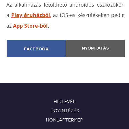
Az alkalmazás letölthető androidos eszközökön
a
Play áruházból
, az iOS-es készülékeken pedig
az
App Store-ból
.
NYOMTATÁS
FACEBOOK
HÍRLEVÉL
ÜGYINTÉZÉS
HONLAPTÉRKÉP