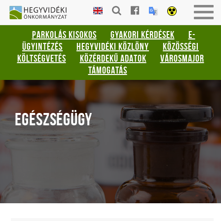
Gyorsbillentyűk
HEGYVIDÉKI
Men
listája
ÖNKORMÁNYZAT
be-
PARKOLÁS KISOKOS
GYAKORI KÉRDÉSEK
E-
vagy
Keresés:
ÜGYINTÉZÉS
HEGYVIDÉKI KÖZLÖNY
KÖZÖSSÉGI
kika
"S"
KÖLTSÉGVETÉS
KÖZÉRDEKŰ ADATOK
VÁROSMAJOR
Bejelentkezés:
TÁMOGATÁS
"L"
EGÉSZSÉGÜGY