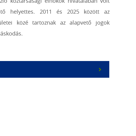
zló köztársasági elnökök hivatalában volt
zető helyettes. 2011 és 2025 között az
rületei közé tartoznak az alapvető jogok
ráskodás.