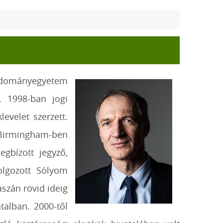
udományegyetem
. 1998-ban jogi
levelet szerzett.
t Birmingham-ben
gbízott jegyző,
olgozott Sólyom
aszán rövid ideig
atalban. 2000-től