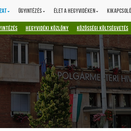
zat
Ügyintézés
Élet a hegyvidéken
Kikapcsol
AT
YINTÉZÉS
HEGYVIDÉKI KÖZLÖNY
KÖZÖSSÉGI KÖLTSÉGVETÉS