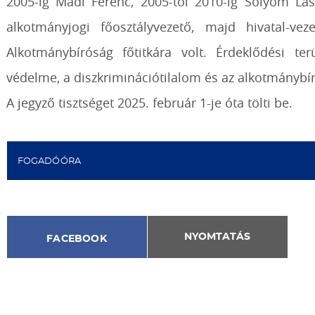
2005-ig Mádl Ferenc, 2005-től 2010-ig Sólyom Lás
alkotmányjogi főosztályvezető, majd hivatal-ve
Alkotmánybíróság főtitkára volt. Érdeklődési te
védelme, a diszkriminációtilalom és az alkotmánybí
A jegyző tisztséget 2025. február 1-je óta tölti be.
FOGADÓÓRA
NYOMTATÁS
FACEBOOK