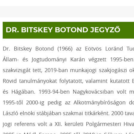
DR. BITSKEY BOTOND JEGYZŐ
Dr. Bitskey Botond (1966) az Eötvös Loránd T
Állam- és Jogtudományi Karán végzett 1995-ben
szakvizsgát tett, 2019-ban munkajogi szakjogászi ok
Rövid tanulmányokat folytatott, valamint kutatot
és Hágában. 1993-94-ben Nagykovácsiban volt me
1995-től 2000-ig pedig az Alkotmánybíróságon d
László elnöki stábjában szakmai titkárként. 2000 tav
jogi referens volt a XII. kerületi Polgármesteri Hiv