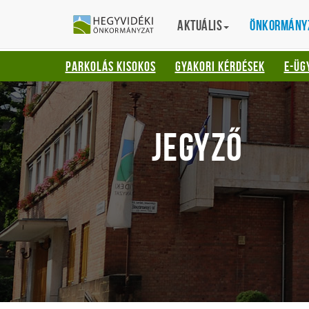
Gyorsbillentyűk
HEGYVIDÉKI
English
Aktuális
Translation
Önkormány
listája
ÖNKORMÁNYZ
Keresés:
PARKOLÁS KISOKOS
GYAKORI KÉRDÉSEK
E-ÜG
"S"
Bejelentkezés:
"L"
JEGYZŐ