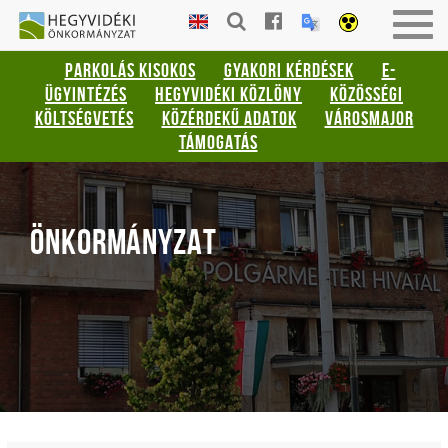
Gyorsbillentyűk
HEGYVIDÉKI
Togg
listája
ÖNKORMÁNYZAT
navig
PARKOLÁS KISOKOS
GYAKORI KÉRDÉSEK
E-
Keresés:
ÜGYINTÉZÉS
HEGYVIDÉKI KÖZLÖNY
KÖZÖSSÉGI
"S"
KÖLTSÉGVETÉS
KÖZÉRDEKŰ ADATOK
VÁROSMAJOR
Bejelentkezés:
TÁMOGATÁS
"L"
ÖNKORMÁNYZAT