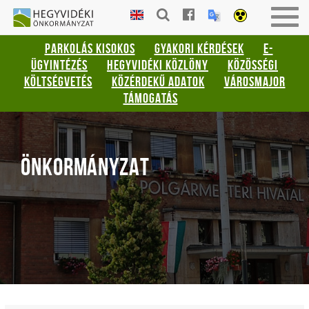
Gyorsbillentyűk
HEGYVIDÉKI
Togg
listája
ÖNKORMÁNYZAT
navig
PARKOLÁS KISOKOS
GYAKORI KÉRDÉSEK
E-
Keresés:
ÜGYINTÉZÉS
HEGYVIDÉKI KÖZLÖNY
KÖZÖSSÉGI
"S"
KÖLTSÉGVETÉS
KÖZÉRDEKŰ ADATOK
VÁROSMAJOR
Bejelentkezés:
TÁMOGATÁS
"L"
ÖNKORMÁNYZAT