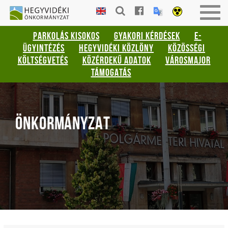
Gyorsbillentyűk
HEGYVIDÉKI
Togg
listája
ÖNKORMÁNYZAT
navig
PARKOLÁS KISOKOS
GYAKORI KÉRDÉSEK
E-
Keresés:
ÜGYINTÉZÉS
HEGYVIDÉKI KÖZLÖNY
KÖZÖSSÉGI
"S"
KÖLTSÉGVETÉS
KÖZÉRDEKŰ ADATOK
VÁROSMAJOR
Bejelentkezés:
TÁMOGATÁS
"L"
ÖNKORMÁNYZAT