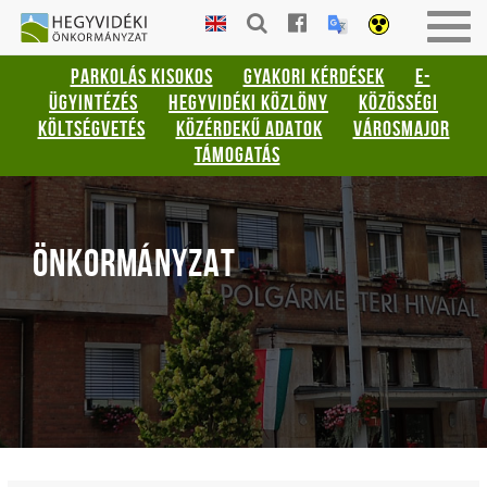
Gyorsbillentyűk
HEGYVIDÉKI
Togg
listája
ÖNKORMÁNYZAT
navig
PARKOLÁS KISOKOS
GYAKORI KÉRDÉSEK
E-
Keresés:
ÜGYINTÉZÉS
HEGYVIDÉKI KÖZLÖNY
KÖZÖSSÉGI
"S"
KÖLTSÉGVETÉS
KÖZÉRDEKŰ ADATOK
VÁROSMAJOR
Bejelentkezés:
TÁMOGATÁS
"L"
ÖNKORMÁNYZAT