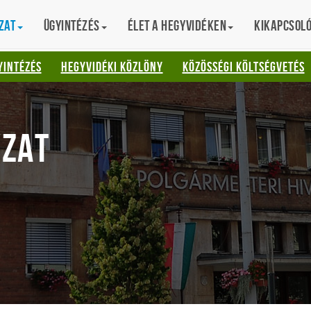
zat
Ügyintézés
Élet a hegyvidéken
Kikapcsol
AT
YINTÉZÉS
HEGYVIDÉKI KÖZLÖNY
KÖZÖSSÉGI KÖLTSÉGVETÉS
ZAT