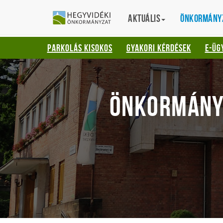
Gyorsbillentyűk
HEGYVIDÉKI
English
Aktuális
Translation
Önkormány
listája
ÖNKORMÁNYZ
Keresés:
PARKOLÁS KISOKOS
GYAKORI KÉRDÉSEK
E-ÜG
"S"
Bejelentkezés:
"L"
ÖNKORMÁNY