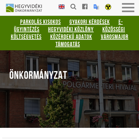
Gyorsbillentyűk
HEGYVIDÉKI
Togg
listája
ÖNKORMÁNYZAT
navig
PARKOLÁS KISOKOS
GYAKORI KÉRDÉSEK
E-
Keresés:
ÜGYINTÉZÉS
HEGYVIDÉKI KÖZLÖNY
KÖZÖSSÉGI
"S"
KÖLTSÉGVETÉS
KÖZÉRDEKŰ ADATOK
VÁROSMAJOR
Bejelentkezés:
TÁMOGATÁS
"L"
ÖNKORMÁNYZAT