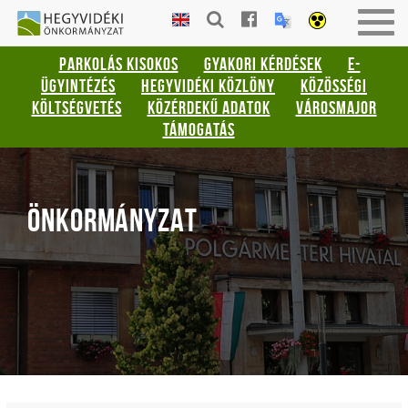
Gyorsbillentyűk
HEGYVIDÉKI
Togg
listája
ÖNKORMÁNYZAT
navig
PARKOLÁS KISOKOS
GYAKORI KÉRDÉSEK
E-
Keresés:
ÜGYINTÉZÉS
HEGYVIDÉKI KÖZLÖNY
KÖZÖSSÉGI
"S"
KÖLTSÉGVETÉS
KÖZÉRDEKŰ ADATOK
VÁROSMAJOR
Bejelentkezés:
TÁMOGATÁS
"L"
ÖNKORMÁNYZAT