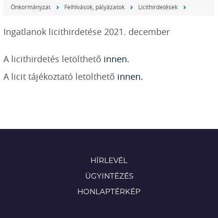
Önkormányzat
Felhívások, pályázatok
Licithirdetések
Ingatlanok licithirdetése 2021. december
A licithirdetés letölthető
innen.
A licit tájékoztató letölthető
innen.
HÍRLEVÉL
ÜGYINTÉZÉS
HONLAPTÉRKÉP