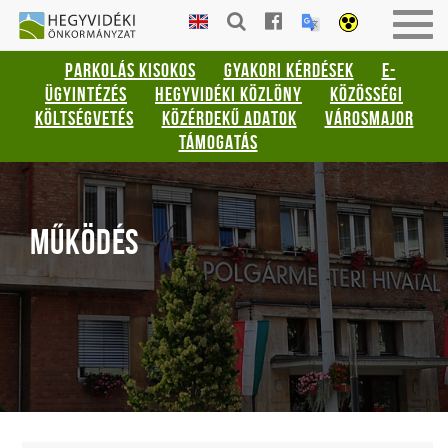
Gyorsbillentyűk
HEGYVIDÉKI
Men
listája
ÖNKORMÁNYZAT
be-
PARKOLÁS KISOKOS
GYAKORI KÉRDÉSEK
E-
vagy
Keresés:
ÜGYINTÉZÉS
HEGYVIDÉKI KÖZLÖNY
KÖZÖSSÉGI
kika
"S"
KÖLTSÉGVETÉS
KÖZÉRDEKŰ ADATOK
VÁROSMAJOR
Bejelentkezés:
TÁMOGATÁS
"L"
MŰKÖDÉS