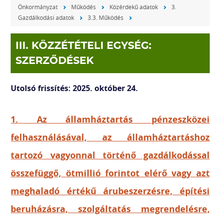
Önkormányzat
Működés
Közérdekű adatok
3.
Gazdálkodási adatok
3.3. Működés
III. KÖZZÉTÉTELI EGYSÉG:
SZERZŐDÉSEK
Utolsó frissítés: 2025. október 24.
1. Az államháztartás pénzeszközei
felhasználásával, az államháztartáshoz
tartozó vagyonnal történő gazdálkodással
összefüggő, ötmillió forintot elérő vagy azt
meghaladó értékű árubeszerzésre, építési
beruházásra, szolgáltatás megrendelésre,