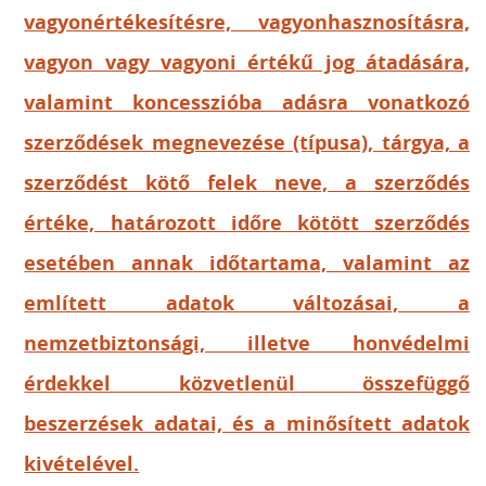
vagyonértékesítésre, vagyonhasznosításra,
vagyon vagy vagyoni értékű jog átadására,
valamint koncesszióba adásra vonatkozó
szerződések megnevezése (típusa), tárgya, a
szerződést kötő felek neve, a szerződés
értéke, határozott időre kötött szerződés
esetében annak időtartama, valamint az
említett adatok változásai, a
nemzetbiztonsági, illetve honvédelmi
érdekkel közvetlenül összefüggő
beszerzések adatai, és a minősített adatok
kivételével.