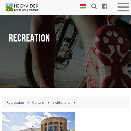
Keyboard
Tog
shortcuts
nav
Search:
S
RECREATION
Log
in:
L
Recreation
Culture
Institutions