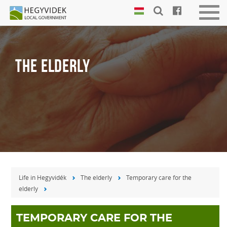
Keyboard
Men
shortcuts
be-
vagy
Search:
kika
S
THE ELDERLY
Log
in:
L
Life in Hegyvidék
The elderly
Temporary care for the
elderly
TEMPORARY CARE FOR THE