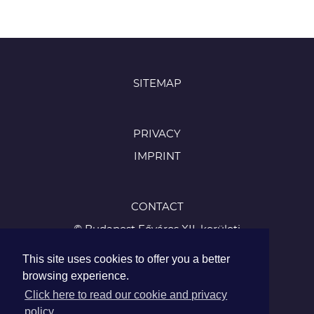
SITEMAP
PRIVACY
IMPRINT
CONTACT
© Budapest Főváros XII. kerületi
Hegyvidéki Önkormányzat
This site uses cookies to offer you a better
1126 Budapest, Böszörményi út 23-25
browsing experience.
Tel.:
Click here to read our cookie and privacy
+36 1 224 5900
policy.